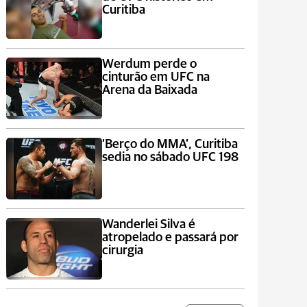
Curitiba
Werdum perde o
cinturão em UFC na
Arena da Baixada
‘Berço do MMA’, Curitiba
sedia no sábado UFC 198
Wanderlei Silva é
atropelado e passará por
cirurgia