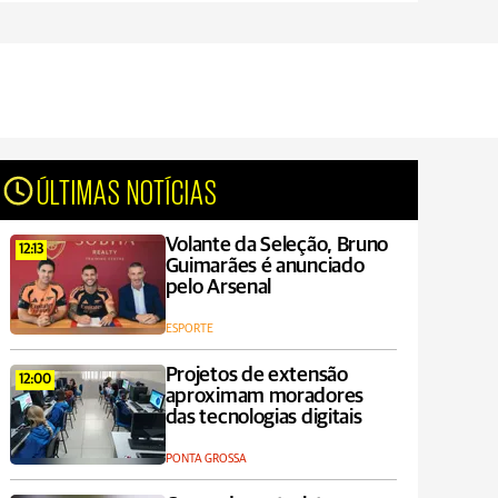
ÚLTIMAS NOTÍCIAS
Volante da Seleção, Bruno
12:13
Guimarães é anunciado
pelo Arsenal
ESPORTE
Projetos de extensão
12:00
aproximam moradores
das tecnologias digitais
PONTA GROSSA