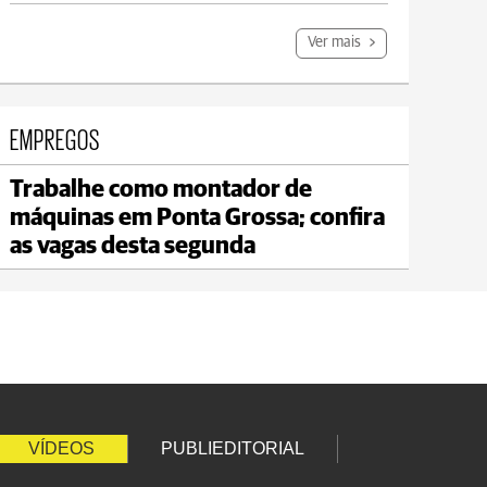
Ver mais
EMPREGOS
Trabalhe como montador de
Carambeí
máquinas em Ponta Grossa; confira
max 20°C
min 18°C
as vagas desta segunda
VÍDEOS
PUBLIEDITORIAL