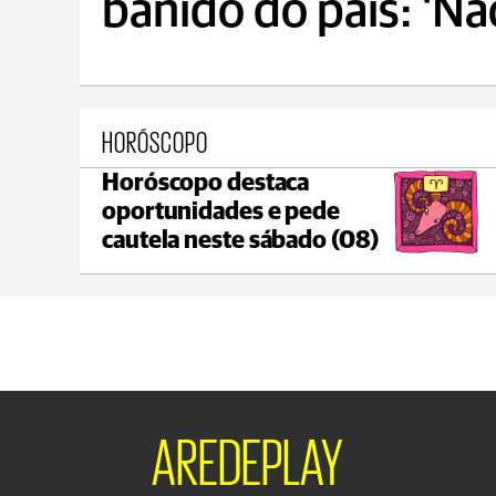
banido do país: 'Nã
HORÓSCOPO
Horóscopo destaca
Ponta Grossa
oportunidades e pede
max 20°C
min 18°C
cautela neste sábado (08)
AREDEPLAY