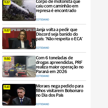
Corpo de motorista que
11:57
caiu com caminhão em
represa é encontrado
COTIDIANO
Janja volta a pedir que
11:57
Discord seja banido do
país: 'Não respeita o ECA'
COTIDIANO
Com 6 toneladas de
11:50
drogas apreendidas, PRF
realiza maior operação no
Paraná em 2026
COTIDIANO
Moraes nega pedido para
11:41
filhos visitarem Bolsonaro
no Dia dos Pais
COTIDIANO