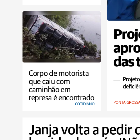
Proj
apr
das 
Corpo de motorista
Projeto
que caiu com
deficiê
caminhão em
represa é encontrado
PONTA GROSS
COTIDIANO
Janja volta a pedir 