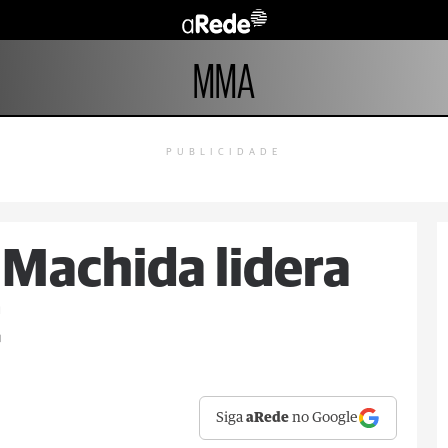
MMA
PUBLICIDADE
 Machida lidera
C
Siga
aRede
no Google