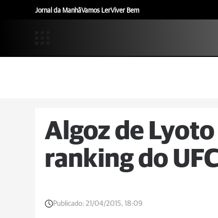
Jornal da Manhã
Vamos Ler
Viver Bem
Algoz de Lyoto
ranking do UF
Publicado:
21/04/2015, 18:09