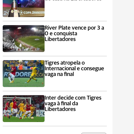
River Plate vence por 3 a
0 e conquista
Libertadores
Tigres atropela o
Internacional e consegue
vaga na final
Inter decide com Tigres
vaga à final da
Libertadores