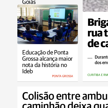
Goiás
COTIDIANO
Brig
rua 
de c
Educação de Ponta
Durant
Grossa alcança maior
dos env
nota da história no
Ideb
CURITIBA E RM
PONTA GROSSA
Colisão entre ambul
caminhão deixa qua