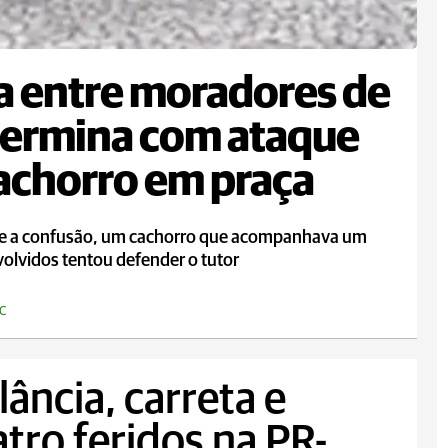
a entre moradores de
termina com ataque
achorro em praça
e a confusão, um cachorro que acompanhava um
olvidos tentou defender o tutor
C
ância, carreta e
tro feridos na PR-