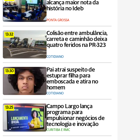
alcança maior nota da
história no Ideb
PONTA GROSSA
Colisão entre ambulância,
13:32
carreta e caminhão deixa
quatro feridos na PR-323
COTIDIANO
Pai atrai suspeito de
13:30
estuprar filha para
emboscada e atira no
homem
COTIDIANO
Campo Largo lança
13:25
programa para
impulsionar negócios de
tecnologia e inovação
CURITIBA E RMC