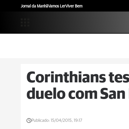
Jornal da Manhã
Vamos Ler
Viver Bem
Corinthians tes
duelo com San
Publicado:
15/04/2015, 19:17