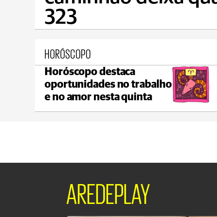
323
HORÓSCOPO
Horóscopo destaca
Ponta Grossa
oportunidades no trabalho
max 21°C
min 18°C
e no amor nesta quinta
AREDEPLAY