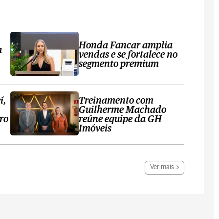
Honda Fancar amplia
a
vendas e se fortalece no
segmento premium
í,
Treinamento com
Guilherme Machado
ro
reúne equipe da GH
Imóveis
Ver mais