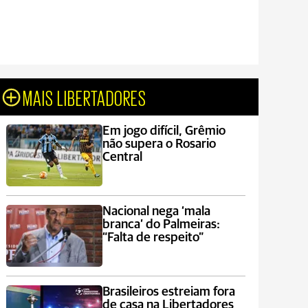
MAIS LIBERTADORES
Em jogo difícil, Grêmio
não supera o Rosario
Central
Nacional nega ‘mala
branca’ do Palmeiras:
“Falta de respeito”
Brasileiros estreiam fora
de casa na Libertadores