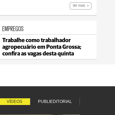
Ver mais
EMPREGOS
Trabalhe como trabalhador
Carambeí
agropecuário em Ponta Grossa;
max 21°C
min 18°C
confira as vagas desta quinta
VÍDEOS
PUBLIEDITORIAL