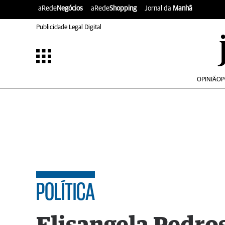
aRede
Negócios
aRede
Shopping
Jornal da
Manhã
Publicidade Legal Digital
OPINIÃO
P
POLÍTICA