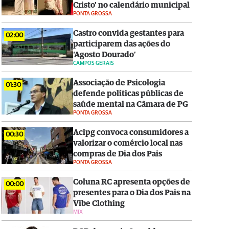
Cristo' no calendário municipal
PONTA GROSSA
Castro convida gestantes para
02:00
participarem das ações do
‘Agosto Dourado’
CAMPOS GERAIS
Associação de Psicologia
01:30
defende políticas públicas de
saúde mental na Câmara de PG
PONTA GROSSA
Acipg convoca consumidores a
00:30
valorizar o comércio local nas
compras de Dia dos Pais
PONTA GROSSA
Coluna RC apresenta opções de
00:00
presentes para o Dia dos Pais na
Vibe Clothing
MIX