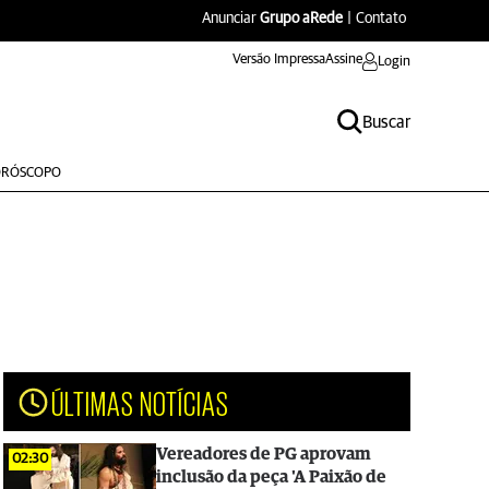
Anunciar
Grupo aRede
|
Contato
Versão Impressa
Assine
Login
Buscar
RÓSCOPO
ÚLTIMAS NOTÍCIAS
Vereadores de PG aprovam
02:30
inclusão da peça 'A Paixão de