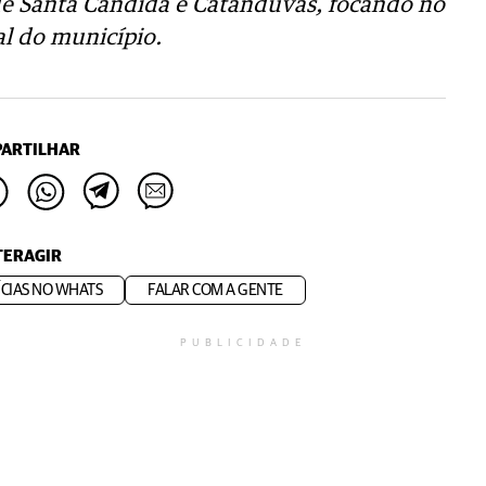
de Santa Cândida e Catanduvas, focando no
al do município.
ARTILHAR
TERAGIR
CIAS NO WHATS
FALAR COM A GENTE
PUBLICIDADE