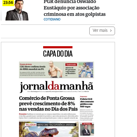
PGR denuncia Oswaldo
23:56
Eustáquio por associação
criminosa em atos golpistas
COTIDIANO
Ver mais
CAPA DO DIA