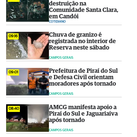
destruição na
Comunidade Santa Clara,
em Candói
COTIDIANO
Chuva de granizo é
09:16
registrada no interior de
Reserva neste sábado
CAMPOS GERAIS
Prefeitura de Piraí do Sul
09:01
e Defesa Civil orientam
moradores após tornado
CAMPOS GERAIS
AMCG manifesta apoio a
08:40
Piraí do Sul e Jaguariaíva
após tornado
CAMPOS GERAIS