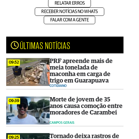
RELATAR ERROS
RECEBER NOTÍCIAS NO WHATS
FALAR COM A GENTE
ÚLTIMAS NOTÍCIAS
PRF apreende mais de
09:52
meia tonelada de
maconha em carga de
trigo em Guarapuava
COTIDIANO
Morte de jovem de 35
09:39
anos causa comoção entre
moradores de Carambeí
CAMPOS GERAIS
Tornado deixa rastros de
09:25