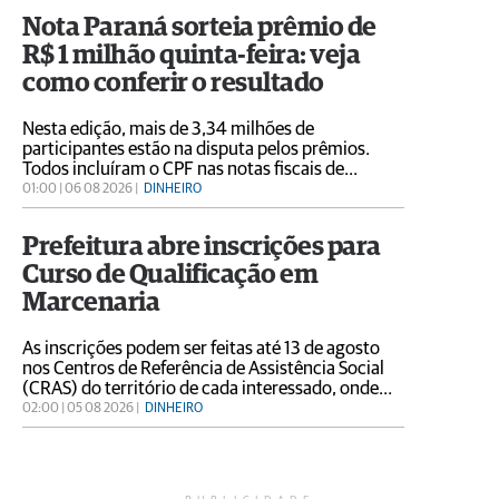
demandas do setor cultural local
Nota Paraná sorteia prêmio de
R$ 1 milhão quinta-feira: veja
como conferir o resultado
Nesta edição, mais de 3,34 milhões de
participantes estão na disputa pelos prêmios.
Todos incluíram o CPF nas notas fiscais de
compras realizadas em abril de 2026, gerando
01:00 | 06 08 2026 |
DINHEIRO
mais de 31,4 milhões de bilhetes eletrônicos
Prefeitura abre inscrições para
Curso de Qualificação em
Marcenaria
As inscrições podem ser feitas até 13 de agosto
nos Centros de Referência de Assistência Social
(CRAS) do território de cada interessado, onde
também são fornecidas informações sobre os
02:00 | 05 08 2026 |
DINHEIRO
documentos necessários. Podem se inscrever
pessoas maiores de 18 anos que tenham
escolaridade mínima equivalente ao 4º ano do
Ensino Fundamental