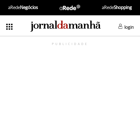
aRede
Negócios
aRede
Shopping
login
PUBLICIDADE