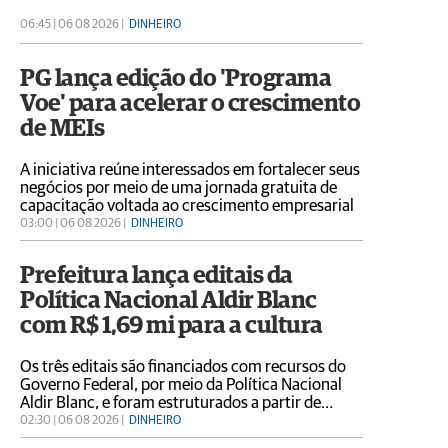
promoções oferecidas pelos lojistas
06:45 | 06 08 2026 |
DINHEIRO
PG lança edição do 'Programa
Voe' para acelerar o crescimento
de MEIs
A iniciativa reúne interessados em fortalecer seus
negócios por meio de uma jornada gratuita de
capacitação voltada ao crescimento empresarial
03:00 | 06 08 2026 |
DINHEIRO
Prefeitura lança editais da
Política Nacional Aldir Blanc
com R$ 1,69 mi para a cultura
Os três editais são financiados com recursos do
Governo Federal, por meio da Política Nacional
Aldir Blanc, e foram estruturados a partir de
consultas públicas realizadas pela Secretaria
02:30 | 06 08 2026 |
DINHEIRO
Municipal de Cultura, buscando atender às