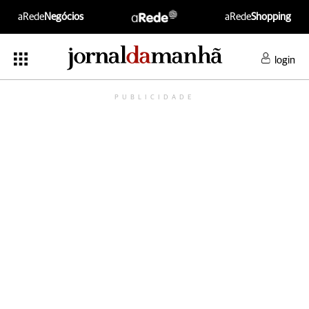
aRede
Negócios
aRede
Shopping
login
PUBLICIDADE