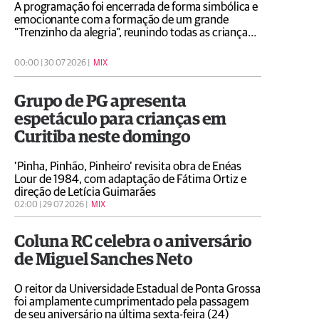
A programação foi encerrada de forma simbólica e
emocionante com a formação de um grande
"Trenzinho da alegria", reunindo todas as crianças,
colaboradores e o artista em uma celebração
coletiva da amizade, do respeito às diferenças e da
00:00 | 30 07 2026 |
MIX
convivência
Grupo de PG apresenta
espetáculo para crianças em
Curitiba neste domingo
‘Pinha, Pinhão, Pinheiro’ revisita obra de Enéas
Lour de 1984, com adaptação de Fátima Ortiz e
direção de Letícia Guimarães
02:00 | 29 07 2026 |
MIX
Coluna RC celebra o aniversário
de Miguel Sanches Neto
O reitor da Universidade Estadual de Ponta Grossa
foi amplamente cumprimentado pela passagem
de seu aniversário na última sexta-feira (24)