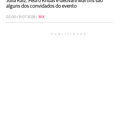
Julia Raiz, Pedro Rhuas e Geovani Martins são
alguns dos convidados do evento
02:00 | 31 07 2026 |
MIX
PUBLICIDADE