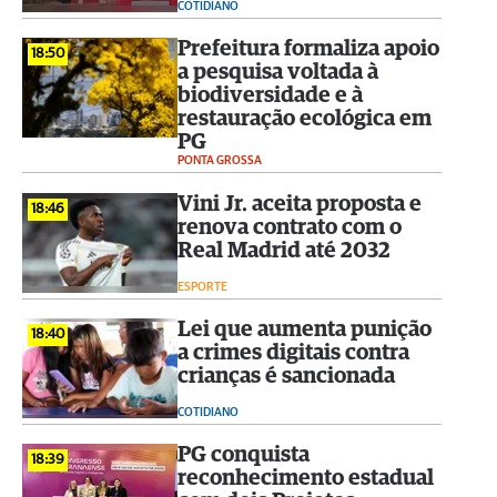
COTIDIANO
Prefeitura formaliza apoio
18:50
a pesquisa voltada à
biodiversidade e à
restauração ecológica em
PG
PONTA GROSSA
Vini Jr. aceita proposta e
18:46
renova contrato com o
Real Madrid até 2032
ESPORTE
Lei que aumenta punição
18:40
a crimes digitais contra
crianças é sancionada
COTIDIANO
PG conquista
18:39
reconhecimento estadual