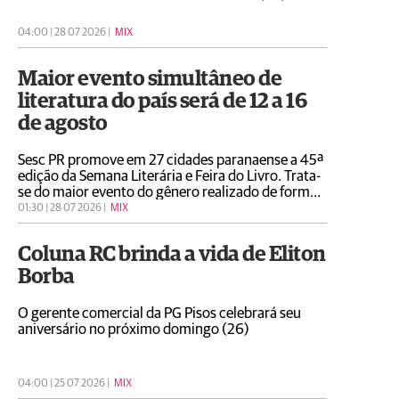
04:00 | 28 07 2026 |
MIX
Maior evento simultâneo de
literatura do país será de 12 a 16
de agosto
Sesc PR promove em 27 cidades paranaense a 45ª
edição da Semana Literária e Feira do Livro. Trata-
se do maior evento do gênero realizado de forma
simultânea no Brasil que neste ano homenageia a
01:30 | 28 07 2026 |
MIX
escritora e poetisa Adélia Prado
Coluna RC brinda a vida de Eliton
Borba
O gerente comercial da PG Pisos celebrará seu
aniversário no próximo domingo (26)
04:00 | 25 07 2026 |
MIX