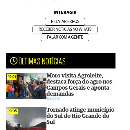
INTERAGIR
RELATAR ERROS
RECEBER NOTÍCIAS NO WHATS
FALAR COM A GENTE
ÚLTIMAS NOTÍCIAS
Moro visita Agroleite,
19:21
destaca força do agro nos
Campos Gerais e aponta
demandas
ELEIÇÕES
Tornado atinge município
19:05
do Sul do Rio Grande do
Sul