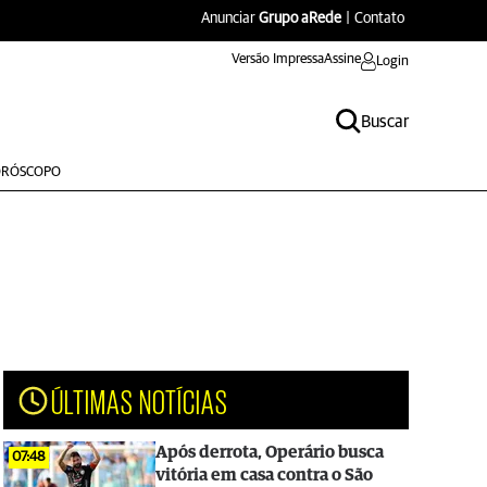
Anunciar
Grupo aRede
|
Contato
Versão Impressa
Assine
Login
Buscar
RÓSCOPO
ÚLTIMAS NOTÍCIAS
Após derrota, Operário busca
07:48
vitória em casa contra o São