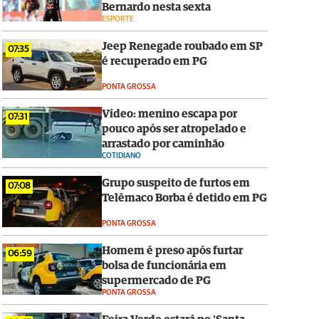
Bernardo nesta sexta
ESPORTE
Jeep Renegade roubado em SP
07:35
é recuperado em PG
PONTA GROSSA
Vídeo: menino escapa por
07:31
pouco após ser atropelado e
arrastado por caminhão
COTIDIANO
Grupo suspeito de furtos em
07:08
Telêmaco Borba é detido em PG
PONTA GROSSA
Homem é preso após furtar
06:59
bolsa de funcionária em
supermercado de PG
PONTA GROSSA