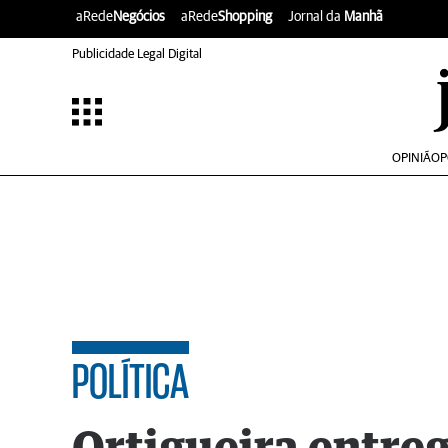
aRede
Negócios
aRede
Shopping
Jornal da
Manhã
Publicidade Legal Digital
OPINIÃO
P
POLÍTICA