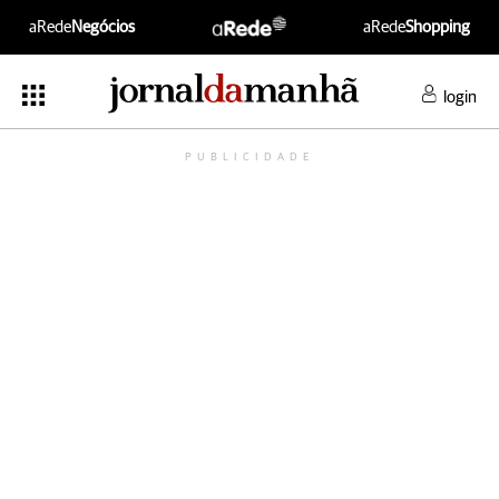
aRede
Negócios
aRede
Shopping
login
PUBLICIDADE