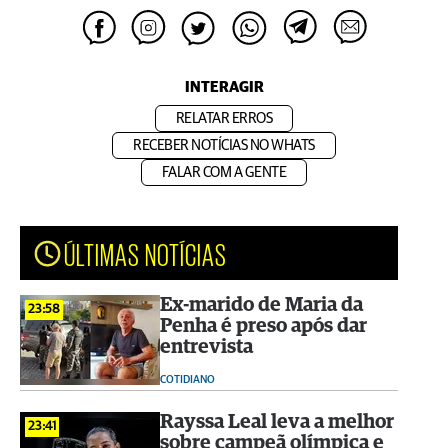
INTERAGIR
RELATAR ERROS
RECEBER NOTÍCIAS NO WHATS
FALAR COM A GENTE
ÚLTIMAS NOTÍCIAS
Ex-marido de Maria da
23:58
Penha é preso após dar
entrevista
COTIDIANO
Rayssa Leal leva a melhor
23:41
sobre campeã olímpica e