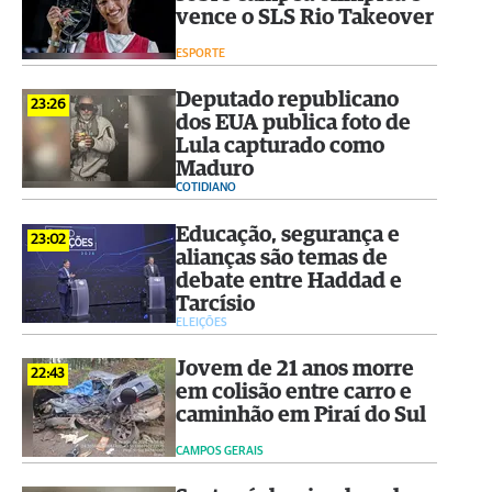
vence o SLS Rio Takeover
ESPORTE
Deputado republicano
23:26
dos EUA publica foto de
Lula capturado como
Maduro
COTIDIANO
Educação, segurança e
23:02
alianças são temas de
debate entre Haddad e
Tarcísio
ELEIÇÕES
Jovem de 21 anos morre
22:43
em colisão entre carro e
caminhão em Piraí do Sul
CAMPOS GERAIS