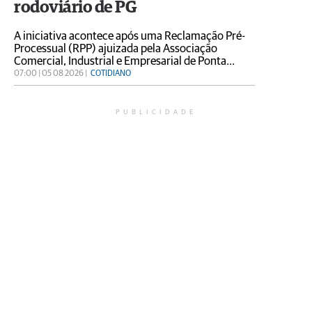
rodoviário de PG
A iniciativa acontece após uma Reclamação Pré-
Processual (RPP) ajuizada pela Associação
Comercial, Industrial e Empresarial de Ponta
Grossa (Acipg) em conjunto com entidades
07:00 | 05 08 2026 |
COTIDIANO
representativas da sociedade civil
PUBLICIDADE