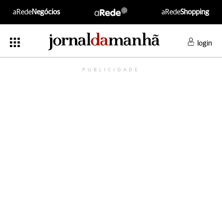
aRede
Negócios
aRede
Shopping
login
PUBLICIDADE