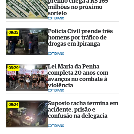
prêmio chega a R$ 165
milhões no próximo
sorteio
COTIDIANO
Polícia Civil prende três
09:35
homens por tráfico de
drogas em Ipiranga
COTIDIANO
Lei Maria da Penha
09:29
completa 20 anos com
avanços no combate à
violência
COTIDIANO
Suposto racha termina em
09:24
acidente, prisão e
confusão na delegacia
COTIDIANO