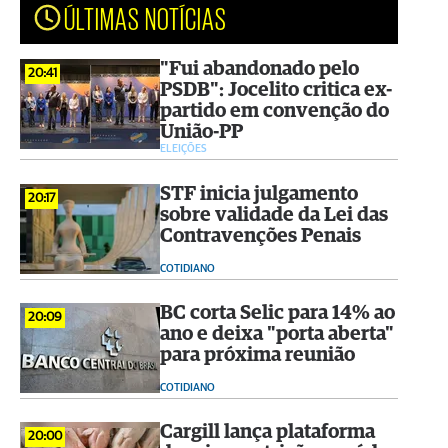
ÚLTIMAS NOTÍCIAS
"Fui abandonado pelo
20:41
PSDB": Jocelito critica ex-
partido em convenção do
União-PP
ELEIÇÕES
STF inicia julgamento
20:17
sobre validade da Lei das
Contravenções Penais
COTIDIANO
BC corta Selic para 14% ao
20:09
ano e deixa "porta aberta"
para próxima reunião
COTIDIANO
Cargill lança plataforma
20:00