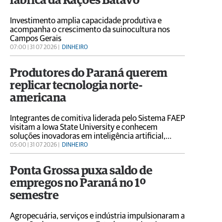
fábrica da Rações Batavo
Investimento amplia capacidade produtiva e
acompanha o crescimento da suinocultura nos
Campos Gerais
07:00 | 31 07 2026 |
DINHEIRO
Produtores do Paraná querem
replicar tecnologia norte-
americana
Integrantes de comitiva liderada pelo Sistema FAEP
visitam a Iowa State University e conhecem
soluções inovadoras em inteligência artificial,
sensoriamento remoto e automação para
05:00 | 31 07 2026 |
DINHEIRO
alavancar a produtividade e a sustentabilidade no
campo
Ponta Grossa puxa saldo de
empregos no Paraná no 1º
semestre
Agropecuária, serviços e indústria impulsionaram a