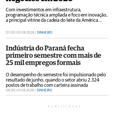
Com investimentos em infraestrutura,
programação técnica ampliada e foco em inovação,
a principal vitrine da cadeia do leite da América
Latina começa na próxima segunda-feira (3),
reunindo produtores, cooperativas e especialistas
07:00 | 01 08 2026 |
DINHEIRO
Indústria do Paraná fecha
primeiro semestre com mais de
25 mil empregos formais
O desempenho do semestre foi impulsionado pelo
resultado de junho, quando o setor abriu 2.324
postos de trabalho com carteira assinada
06:50 | 01 08 2026 |
DINHEIRO
PUBLICIDADE