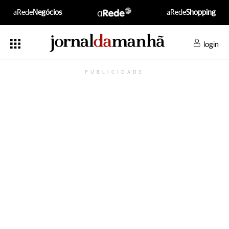
aRede
Negócios
aRede
Shopping
login
PUBLICIDADE