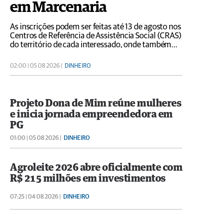
em Marcenaria
As inscrições podem ser feitas até 13 de agosto nos
Centros de Referência de Assistência Social (CRAS)
do território de cada interessado, onde também
são fornecidas informações sobre os documentos
necessários. Podem se inscrever pessoas maiores
02:00 | 05 08 2026 |
DINHEIRO
de 18 anos que tenham escolaridade mínima
equivalente a...
Projeto Dona de Mim reúne mulheres
e inicia jornada empreendedora em
PG
01:00 | 05 08 2026 |
DINHEIRO
Agroleite 2026 abre oficialmente com
R$ 215 milhões em investimentos
07:25 | 04 08 2026 |
DINHEIRO