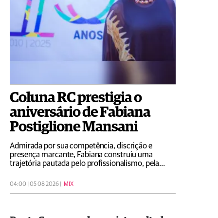
Coluna RC prestigia o
aniversário de Fabiana
Postiglione Mansani
Admirada por sua competência, discrição e
presença marcante, Fabiana construiu uma
trajetória pautada pelo profissionalismo, pela
dedicação e pela simpatia que a tornam uma
figura muito estimada
04:00 | 05 08 2026 |
MIX