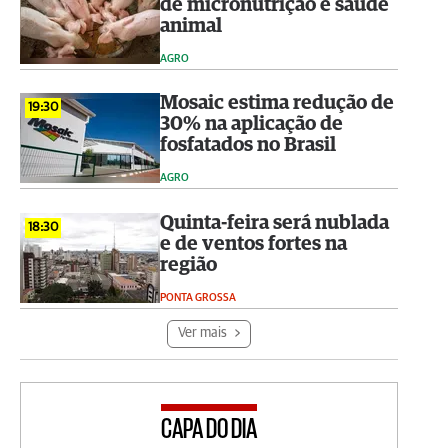
de micronutrição e saúde
animal
AGRO
Mosaic estima redução de
19:30
30% na aplicação de
fosfatados no Brasil
AGRO
Quinta-feira será nublada
18:30
e de ventos fortes na
região
PONTA GROSSA
Ver mais
CAPA DO DIA