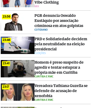
Vibe Clothing
MIX
PGR denuncia Oswaldo
23:56
Eustáquio por associação
criminosa em atos golpistas
COTIDIANO
PRD e Solidariedade decidem
23:46
pela neutralidade na eleição
presidencial
ELEIÇÕES
Homem é preso suspeito de
23:41
agredir e tentar estuprar a
própria mãe em Curitiba
CURITIBA E RMC
Vereadora Tathiana Guzella se
23:17
defende de acusação de
xenofobia
CURITIBA E RMC