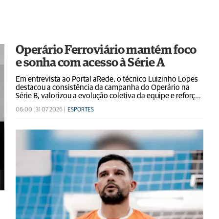
Operário Ferroviário mantém foco
e sonha com acesso à Série A
Em entrevista ao Portal aRede, o técnico Luizinho Lopes
destacou a consistência da campanha do Operário na
Série B, valorizou a evolução coletiva da equipe e reforçou
que o objetivo é manter o desempenho para transformar
06:00 | 31 07 2026 |
ESPORTES
o sonho do acesso à Série A em realidade