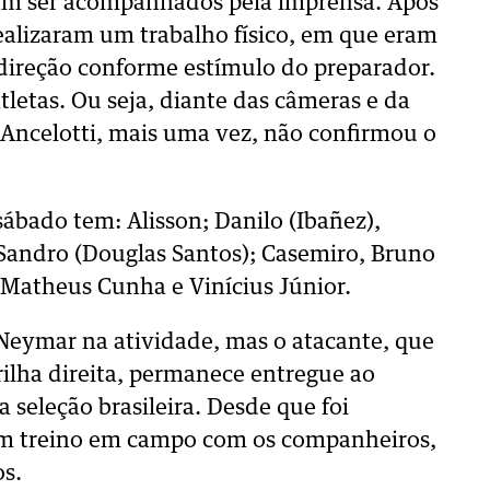
am ser acompanhados pela imprensa. Após
ealizaram um trabalho físico, em que eram
direção conforme estímulo do preparador.
tletas. Ou seja, diante das câmeras e da
o Ancelotti, mais uma vez, não confirmou o
sábado tem: Alisson; Danilo (Ibañez),
Sandro (Douglas Santos); Casemiro, Bruno
Matheus Cunha e Vinícius Júnior.
 Neymar na atividade, mas o atacante, que
rilha direita, permanece entregue ao
 seleção brasileira. Desde que foi
um treino em campo com os companheiros,
os.