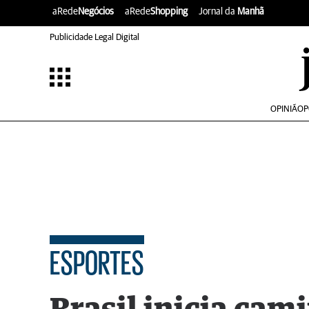
aRede
Negócios
aRede
Shopping
Jornal da
Manhã
Publicidade Legal Digital
OPINIÃO
P
ESPORTES