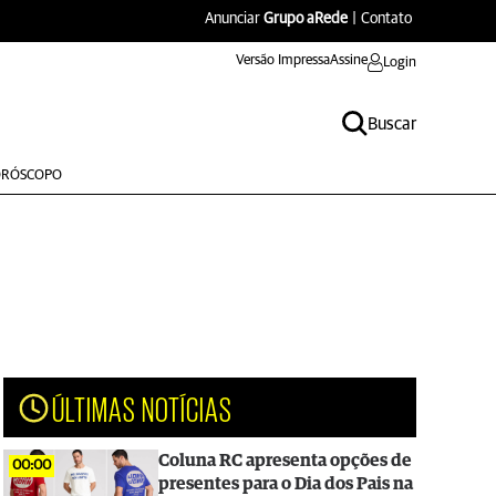
Anunciar
Grupo aRede
|
Contato
Versão Impressa
Assine
Login
Buscar
RÓSCOPO
ÚLTIMAS NOTÍCIAS
Coluna RC apresenta opções de
00:00
presentes para o Dia dos Pais na