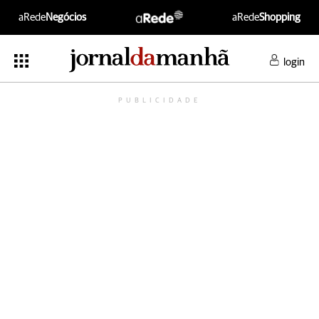
aRede
Negócios
aRede
Shopping
login
PUBLICIDADE