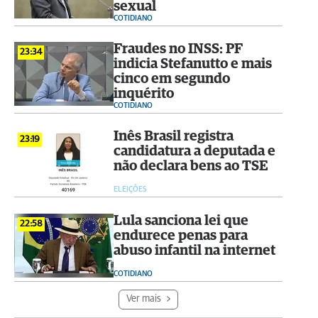
sexual
COTIDIANO
Fraudes no INSS: PF
23:34
indicia Stefanutto e mais
cinco em segundo
inquérito
COTIDIANO
Inês Brasil registra
23:19
candidatura a deputada e
não declara bens ao TSE
ELEIÇÕES
Lula sanciona lei que
22:58
endurece penas para
abuso infantil na internet
COTIDIANO
Ver mais