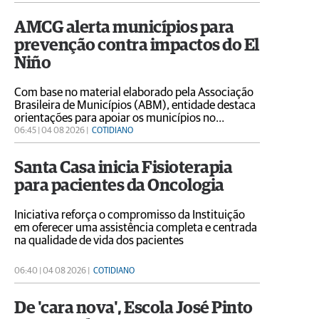
AMCG alerta municípios para
prevenção contra impactos do El
Niño
Com base no material elaborado pela Associação
Brasileira de Municípios (ABM), entidade destaca
orientações para apoiar os municípios no
planejamento, na resposta às emergências e na
06:45 | 04 08 2026 |
COTIDIANO
reconstrução após eventos climáticos extremos
Santa Casa inicia Fisioterapia
para pacientes da Oncologia
Iniciativa reforça o compromisso da Instituição
em oferecer uma assistência completa e centrada
na qualidade de vida dos pacientes
06:40 | 04 08 2026 |
COTIDIANO
De 'cara nova', Escola José Pinto