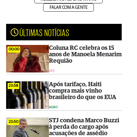
FALAR COM A GENTE
ÚLTIMAS NOTÍCIAS
Coluna RC celebra os 15
00:00
anos de Manoela Menarim
Requião
MIX
Após tarifaço, Haiti
23:58
compra mais vinho
brasileiro do que os EUA
AGRO
STJ condena Marco Buzzi
23:50
à perda do cargo após
acusações de assédio