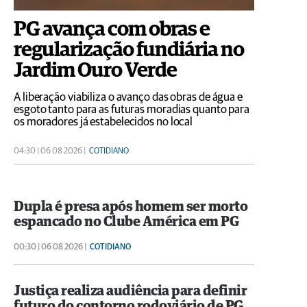
PG avança com obras e
regularização fundiária no
Jardim Ouro Verde
A liberação viabiliza o avanço das obras de água e
esgoto tanto para as futuras moradias quanto para
os moradores já estabelecidos no local
04:30 | 06 08 2026 |
COTIDIANO
Dupla é presa após homem ser morto
espancado no Clube América em PG
00:30 | 06 08 2026 |
COTIDIANO
Justiça realiza audiência para definir
futuro do contorno rodoviário de PG