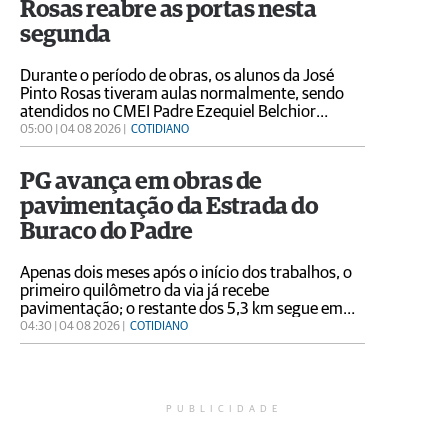
Rosas reabre as portas nesta
segunda
Durante o período de obras, os alunos da José
Pinto Rosas tiveram aulas normalmente, sendo
atendidos no CMEI Padre Ezequiel Belchior
(Educação Infantil) e Escola Municipal Frederico
05:00 | 04 08 2026 |
COTIDIANO
Constante Degraf (Ensino Fundamental)
PG avança em obras de
pavimentação da Estrada do
Buraco do Padre
Apenas dois meses após o início dos trabalhos, o
primeiro quilômetro da via já recebe
pavimentação; o restante dos 5,3 km segue em
execução
04:30 | 04 08 2026 |
COTIDIANO
PUBLICIDADE