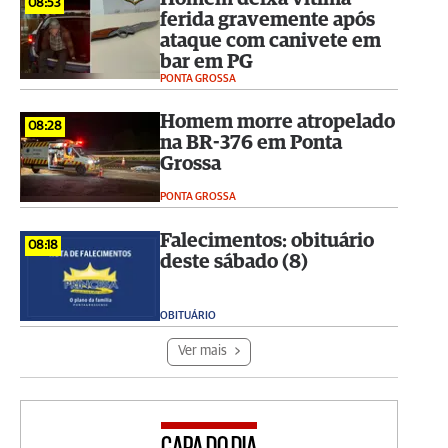
08:53
ferida gravemente após
ataque com canivete em
bar em PG
PONTA GROSSA
Homem morre atropelado
08:28
na BR-376 em Ponta
Grossa
PONTA GROSSA
Falecimentos: obituário
08:18
deste sábado (8)
OBITUÁRIO
Ver mais
CAPA DO DIA