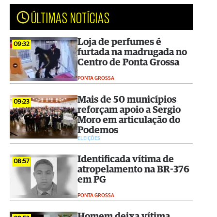
ÚLTIMAS NOTÍCIAS
Loja de perfumes é
09:32
furtada na madrugada no
Centro de Ponta Grossa
PONTA GROSSA
Mais de 50 municípios
09:23
reforçam apoio a Sergio
Moro em articulação do
Podemos
ELEIÇÕES
Identificada vítima de
08:57
atropelamento na BR-376
em PG
PONTA GROSSA
Homem deixa vítima