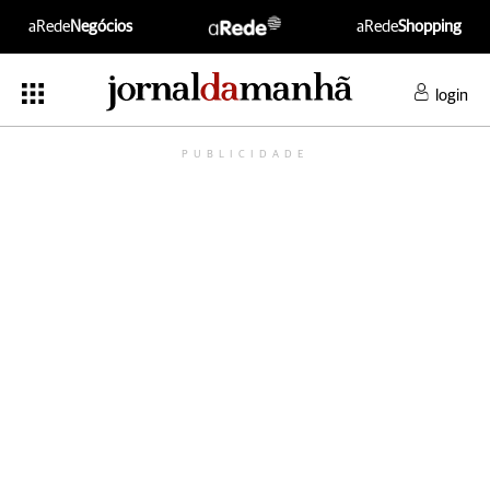
aRede
Negócios
aRede
Shopping
login
PUBLICIDADE