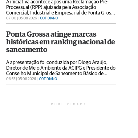
A iniciativa acontece após uma Reclamação Pré-
Processual (RPP) ajuizada pela Associação
Comercial, Industrial e Empresarial de Ponta Grossa
(Acipg) em conjunto com entidades
07:00 | 05 08 2026 |
COTIDIANO
representativas da sociedade civil
Ponta Grossa atinge marcas
históricas em ranking nacional de
saneamento
A apresentação foi conduzida por Diogo Araújo,
Diretor de Meio Ambiente da ACIPG e Presidente do
Conselho Municipal de Saneamento Básico de
Ponta Grossa (CMSB), com participação de Allan
06:55 | 05 08 2026 |
COTIDIANO
Henrique de Araújo, Diretor do Departamento de
Saneamento Ambiental
PUBLICIDADE