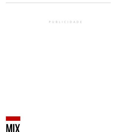
Henrique de Araújo, Diretor do Departamento de
Saneamento Ambiental
PUBLICIDADE
MIX