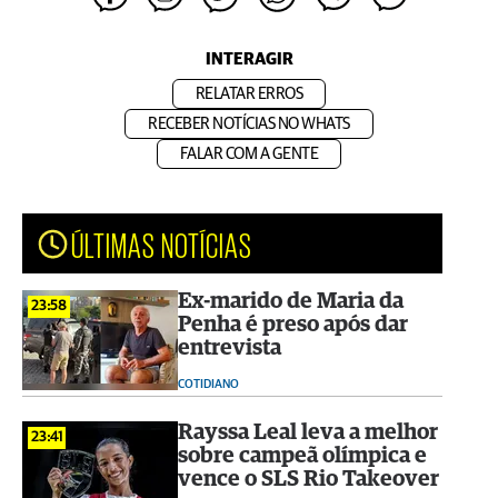
INTERAGIR
RELATAR ERROS
RECEBER NOTÍCIAS NO WHATS
FALAR COM A GENTE
ÚLTIMAS NOTÍCIAS
Ex-marido de Maria da
23:58
Penha é preso após dar
entrevista
COTIDIANO
Rayssa Leal leva a melhor
23:41
sobre campeã olímpica e
vence o SLS Rio Takeover