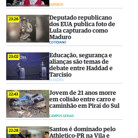
ESPORTE
Deputado republicano
23:26
dos EUA publica foto de
Lula capturado como
Maduro
COTIDIANO
Educação, segurança e
23:02
alianças são temas de
debate entre Haddad e
Tarcísio
ELEIÇÕES
Jovem de 21 anos morre
22:43
em colisão entre carro e
caminhão em Piraí do Sul
CAMPOS GERAIS
Santos é dominado pelo
22:28
Athletico-PR na Vila e