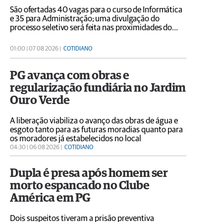
São ofertadas 40 vagas para o curso de Informática
e 35 para Administração; uma divulgação do
processo seletivo será feita nas proximidades do
Terminal Central neste sábado (8)
01:00 | 07 08 2026 |
COTIDIANO
PG avança com obras e
regularização fundiária no Jardim
Ouro Verde
A liberação viabiliza o avanço das obras de água e
esgoto tanto para as futuras moradias quanto para
os moradores já estabelecidos no local
04:30 | 06 08 2026 |
COTIDIANO
Dupla é presa após homem ser
morto espancado no Clube
América em PG
Dois suspeitos tiveram a prisão preventiva