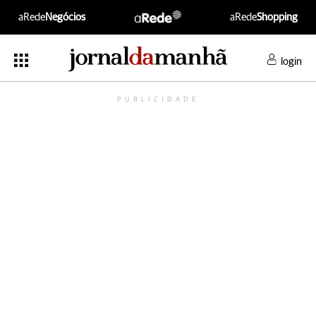
aRede
Negócios
aRede
Shopping
login
PUBLICIDADE