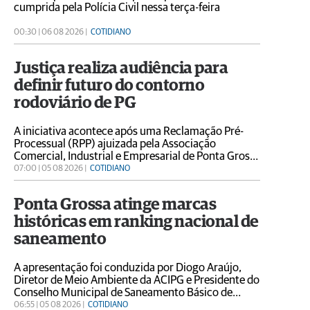
cumprida pela Polícia Civil nessa terça-feira
00:30 | 06 08 2026 |
COTIDIANO
Justiça realiza audiência para
definir futuro do contorno
rodoviário de PG
A iniciativa acontece após uma Reclamação Pré-
Processual (RPP) ajuizada pela Associação
Comercial, Industrial e Empresarial de Ponta Grossa
(Acipg) em conjunto com entidades
07:00 | 05 08 2026 |
COTIDIANO
representativas da sociedade civil
Ponta Grossa atinge marcas
históricas em ranking nacional de
saneamento
A apresentação foi conduzida por Diogo Araújo,
Diretor de Meio Ambiente da ACIPG e Presidente do
Conselho Municipal de Saneamento Básico de
Ponta Grossa (CMSB), com participação de Allan
06:55 | 05 08 2026 |
COTIDIANO