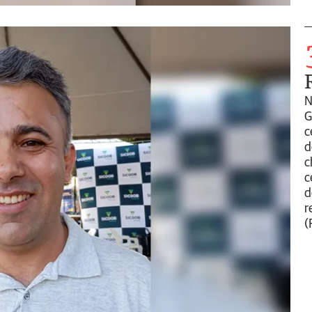
N
G
c
d
c
c
d
r
(