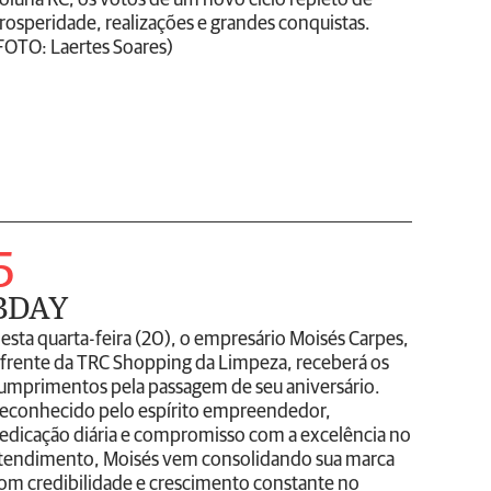
oluna RC, os votos de um novo ciclo repleto de
rosperidade, realizações e grandes conquistas.
FOTO: Laertes Soares)
5
BDAY
esta quarta-feira (20), o empresário Moisés Carpes,
 frente da TRC Shopping da Limpeza, receberá os
umprimentos pela passagem de seu aniversário.
econhecido pelo espírito empreendedor,
edicação diária e compromisso com a excelência no
tendimento, Moisés vem consolidando sua marca
om credibilidade e crescimento constante no