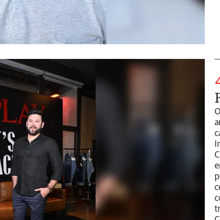
O
a
c
I
C
e
p
c
c
t