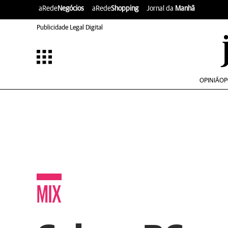
aRede
Negócios
aRede
Shopping
Jornal da
Manhã
Publicidade Legal Digital
OPINIÃO
P
MIX