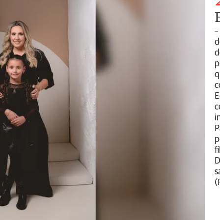
–
d
d
p
q
c
E
c
i
P
p
f
D
s
(