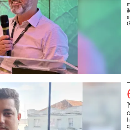
m
i
e
(
O
h
q