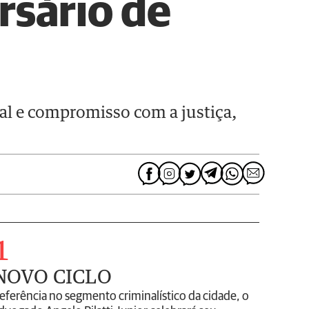
rsário de
nal e compromisso com a justiça,
1
NOVO CICLO
eferência no segmento criminalístico da cidade, o