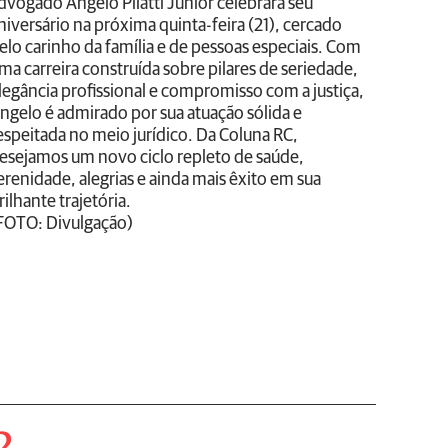
dvogado Angelo Pilatti Junior celebrará seu
niversário na próxima quinta-feira (21), cercado
elo carinho da família e de pessoas especiais. Com
ma carreira construída sobre pilares de seriedade,
legância profissional e compromisso com a justiça,
ngelo é admirado por sua atuação sólida e
espeitada no meio jurídico. Da Coluna RC,
esejamos um novo ciclo repleto de saúde,
erenidade, alegrias e ainda mais êxito em sua
rilhante trajetória.
FOTO: Divulgação)
2