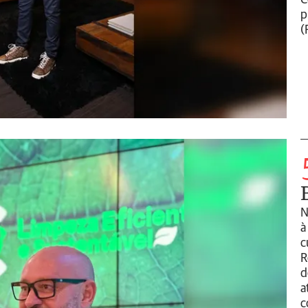
C
p
(
N
à
c
R
d
a
c