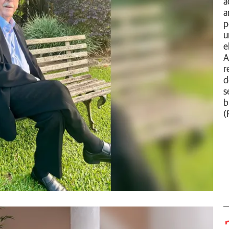
a
a
p
u
e
A
r
d
s
b
(