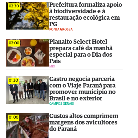
Prefeitura formaliza apoio
02:30
à biodiversidade e à
restauração ecológica em
PG
PONTA GROSSA
Planalto Select Hotel
02:00
prepara café da manhã
especial para o Dia dos
Pais
MIX
Castro negocia parceria
01:30
com o Viaje Paraná para
promover município no
Brasil e no exterior
CAMPOS GERAIS
Custos altos comprimem
01:00
margens dos avicultores
do Paraná