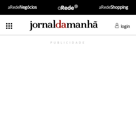
aRede
Negócios
aRede
Shopping
login
PUBLICIDADE