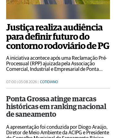
Justiça realiza audiência
para definir futuro do
contorno rodoviário de PG
A iniciativa acontece após uma Reclamação Pré-
Processual (RPP) ajuizada pela Associação
Comercial, Industrial e Empresarial de Ponta
Grossa (Acipg) em conjunto com entidades
representativas da sociedade civil
07:00 | 05 08 2026 |
COTIDIANO
Ponta Grossa atinge marcas
históricas em ranking nacional
de saneamento
A apresentação foi conduzida por Diogo Araújo,
Diretor de Meio Ambiente da ACIPG e Presidente