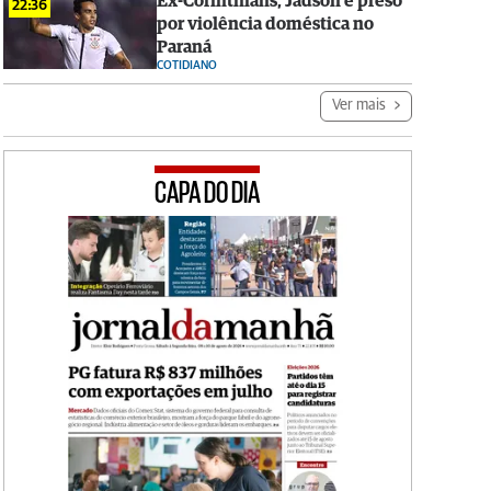
Ex-Corinthians, Jadson é preso
22:36
por violência doméstica no
Paraná
COTIDIANO
Ver mais
CAPA DO DIA