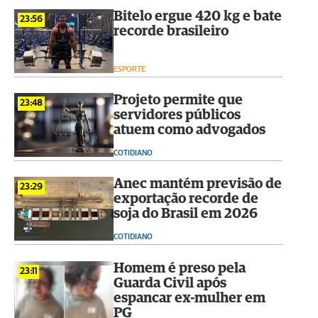
Bitelo ergue 420 kg e bate
23:56
recorde brasileiro
ESPORTE
Projeto permite que
23:48
servidores públicos
atuem como advogados
COTIDIANO
Anec mantém previsão de
23:29
exportação recorde de
soja do Brasil em 2026
COTIDIANO
Homem é preso pela
23:11
Guarda Civil após
espancar ex-mulher em
PG