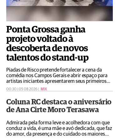
Ponta Grossa ganha
projeto voltado à
descoberta de novos
talentos do stand-up
Piadas de Risco pretende fortalecer a cena da
comédia nos Campos Gerais e abrir espaço para
artistas iniciantes apresentarem seus primeiros
textos diante do público
00:30 | 05 08 2026 |
MIX
Coluna RC destaca o aniversário
de Ana Cirte Moro Terasawa
Admirada pela forma leve e acolhedora com que
conduz a vida, é uma mãe e avó dedicada, que faz
do amor, da presença e do cuidado os maiores
legados para sua família