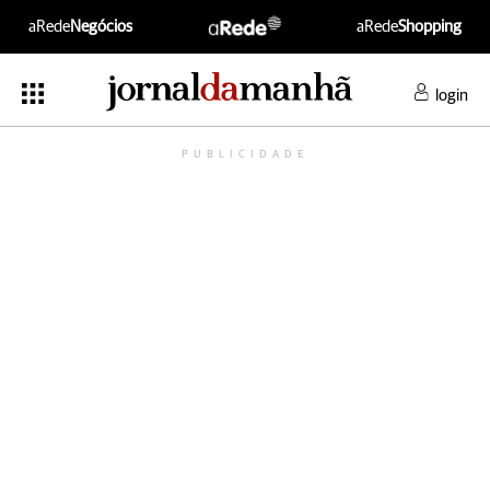
aRede
Negócios
aRede
Shopping
login
PUBLICIDADE