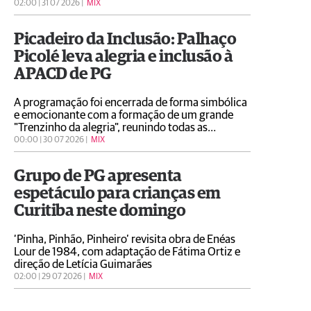
02:00 | 31 07 2026 |
MIX
Picadeiro da Inclusão: Palhaço
Picolé leva alegria e inclusão à
APACD de PG
A programação foi encerrada de forma simbólica
e emocionante com a formação de um grande
"Trenzinho da alegria", reunindo todas as
crianças, colaboradores e o artista em uma
00:00 | 30 07 2026 |
MIX
celebração coletiva da amizade, do respeito às
diferenças e da convivência
Grupo de PG apresenta
espetáculo para crianças em
Curitiba neste domingo
‘Pinha, Pinhão, Pinheiro’ revisita obra de Enéas
Lour de 1984, com adaptação de Fátima Ortiz e
direção de Letícia Guimarães
02:00 | 29 07 2026 |
MIX