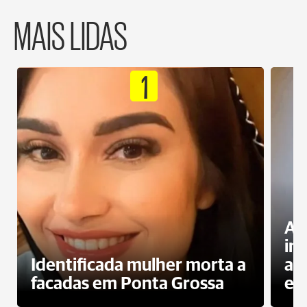
MAIS LIDAS
1
Al
in
Identificada mulher morta a
ag
facadas em Ponta Grossa
es