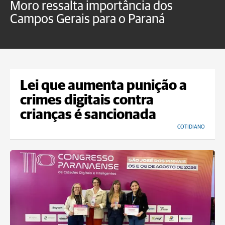
Moro ressalta importância dos
E
Campos Gerais para o Paraná
m
Lei que aumenta punição a
crimes digitais contra
crianças é sancionada
COTIDIANO