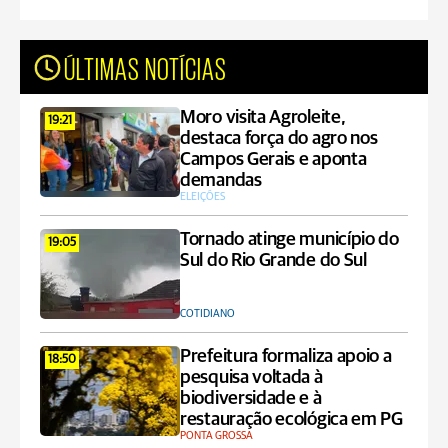
ÚLTIMAS NOTÍCIAS
Moro visita Agroleite,
19:21
destaca força do agro nos
Campos Gerais e aponta
demandas
ELEIÇÕES
Tornado atinge município do
19:05
Sul do Rio Grande do Sul
COTIDIANO
Prefeitura formaliza apoio a
18:50
pesquisa voltada à
biodiversidade e à
restauração ecológica em PG
PONTA GROSSA