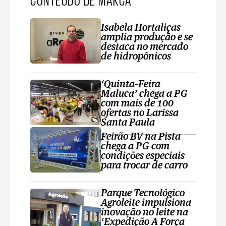
Isabela Hortaliças
amplia produção e se
destaca no mercado
de hidropônicos
‘Quinta-Feira
Maluca’ chega a PG
com mais de 100
ofertas no Larissa
Santa Paula
Feirão BV na Pista
chega a PG com
condições especiais
para trocar de carro
Parque Tecnológico
Agroleite impulsiona
inovação no leite na
‘Expedição A Força