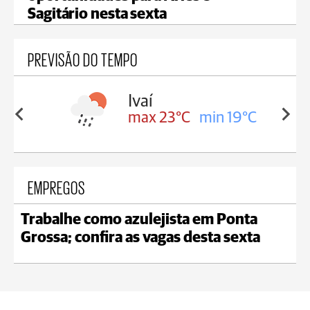
Sagitário nesta sexta
PREVISÃO DO TEMPO
lis
Ivaí
in 17°C
max 23°C
min 19°C
EMPREGOS
Trabalhe como azulejista em Ponta
Grossa; confira as vagas desta sexta