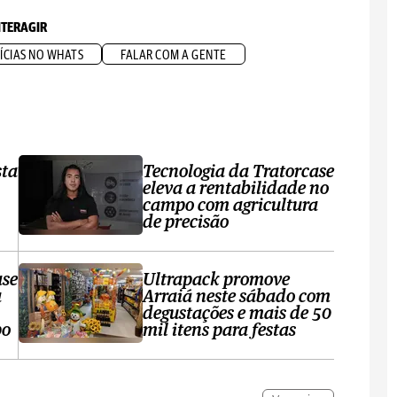
NTERAGIR
ÍCIAS NO WHATS
FALAR COM A GENTE
sta
Tecnologia da Tratorcase
eleva a rentabilidade no
campo com agricultura
de precisão
ase
Ultrapack promove
a
Arraiá neste sábado com
degustações e mais de 50
po
mil itens para festas