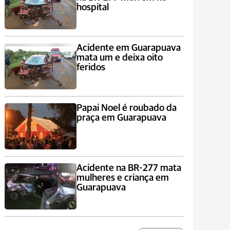
hospital
Acidente em Guarapuava
mata um e deixa oito
feridos
Papai Noel é roubado da
praça em Guarapuava
Acidente na BR-277 mata
mulheres e criança em
Guarapuava