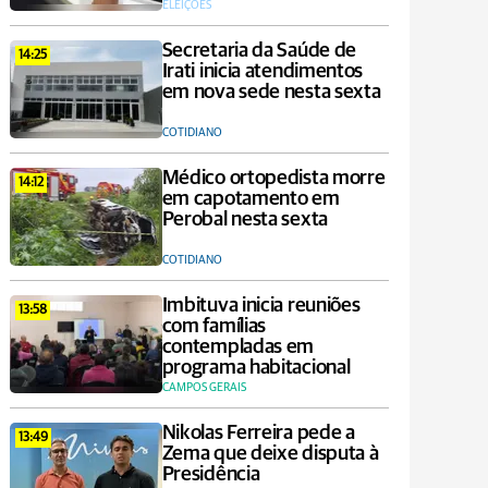
ELEIÇÕES
Secretaria da Saúde de
14:25
Irati inicia atendimentos
em nova sede nesta sexta
COTIDIANO
Médico ortopedista morre
14:12
em capotamento em
Perobal nesta sexta
COTIDIANO
Imbituva inicia reuniões
13:58
com famílias
contempladas em
programa habitacional
CAMPOS GERAIS
Nikolas Ferreira pede a
13:49
Zema que deixe disputa à
Presidência