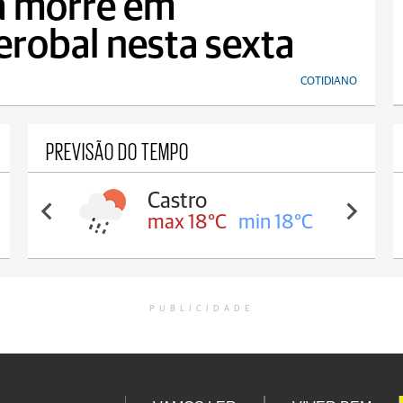
a morre em
robal nesta sexta
COTIDIANO
PREVISÃO DO TEMPO
Castro
max 18°C
min 18°C
PUBLICIDADE