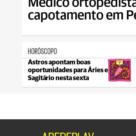
Médico ortopedist
capotamento em Pe
HORÓSCOPO
Astros apontam boas
Ponta Grossa
oportunidades para Áries e
max 17°C
min 17°C
Sagitário nesta sexta