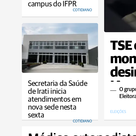
campus do IFPR
COTIDIANO
TSE 
mon
desi
IA n
Secretaria da Saúde
O grupo
de Irati inicia
Eleitor
atendimentos em
nova sede nesta
ELEIÇÕES
sexta
COTIDIANO