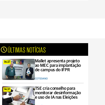
ÚLTIMAS NOTÍCIAS
Mallet apresenta projeto
14:37
ao MEC para implantação
de campus do IFPR
COTIDIANO
TSE cria conselho para
14:37
monitorar desinformação
e uso de IA nas Eleições