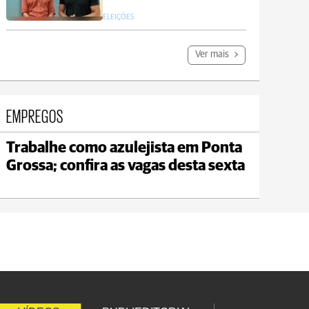
ELEIÇÕES
Ver mais
EMPREGOS
Trabalhe como azulejista em Ponta
Carambeí
Grossa; confira as vagas desta sexta
max 18°C
min 17°C