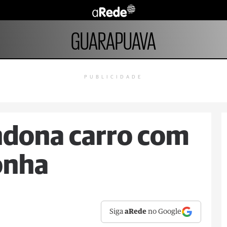
GUARAPUAVA
PUBLICIDADE
ndona carro com
onha
Siga
aRede
no Google