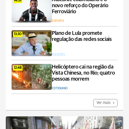
14:53
novo reforço do Operário
Ferroviário
ESPORTE
Plano de Lula promete
13:30
regulação das redes sociais
ELEIÇÕES
Helicóptero cai na região da
12:48
Vista Chinesa, no Rio; quatro
pessoas morrem
COTIDIANO
Ver mais