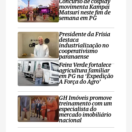
Concurso de cosplay
movimenta Kampai
Matsuri neste fim de
semana em PG
Presidente da Frísia
destaca
industrialização no
cooperativismo
paranaense
Feira Verde fortalece
agricultura familiar
em PG na ‘Expedição
A Força do Agro’
GH Imóveis promove
treinamento com um
especialista do
mercado imobiliário
nacional