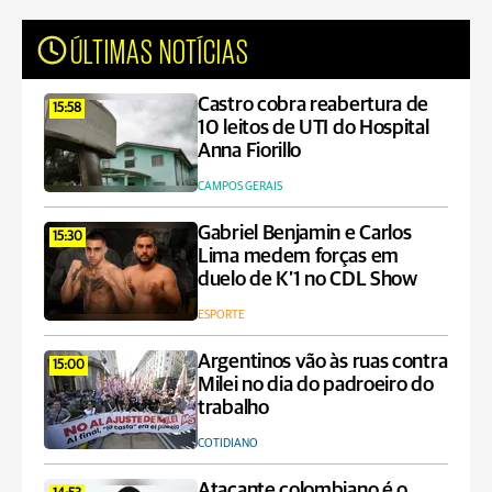
ÚLTIMAS NOTÍCIAS
Castro cobra reabertura de
15:58
10 leitos de UTI do Hospital
Anna Fiorillo
CAMPOS GERAIS
Gabriel Benjamin e Carlos
15:30
Lima medem forças em
duelo de K’1 no CDL Show
ESPORTE
Argentinos vão às ruas contra
15:00
Milei no dia do padroeiro do
trabalho
COTIDIANO
Atacante colombiano é o