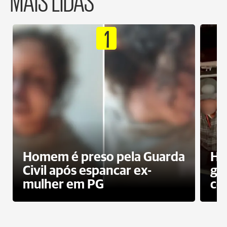
1
Homem é preso pela Guarda
Ho
Civil após espancar ex-
gr
mulher em PG
co