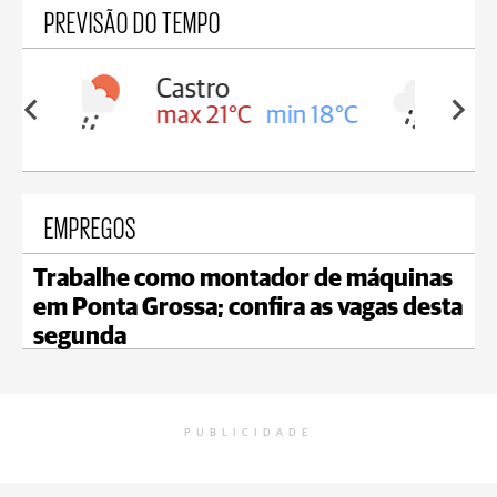
PREVISÃO DO TEMPO
Carambeí
in 18°C
max 20°C
min 18°C
EMPREGOS
Trabalhe como montador de máquinas
em Ponta Grossa; confira as vagas desta
segunda
PUBLICIDADE