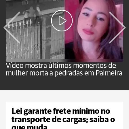
Vídeo mostra últimos momentos de
"
mulher morta a pedradas em Palmeira
c
U
Lei garante frete mínimo no
transporte de cargas; saiba o
que muda