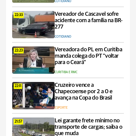
COTIDIANO
Vereador de Cascavel sofre
22:33
acidente com a família na BR-
277
COTIDIANO
Vereadora do PL em Curitiba
22:23
manda colega do PT "voltar
para o Ceará"
CURITIBA E RMC
Cruzeiro vence a
22:11
Chapecoense por 2 a 0 e
avança na Copa do Brasil
ESPORTE
Lei garante frete mínimo no
21:57
transporte de cargas; saiba o
que muda