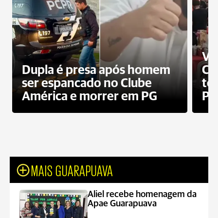
Ví
Dupla é presa após homem
Cl
ser espancado no Clube
te
América e morrer em PG
PG
MAIS GUARAPUAVA
Aliel recebe homenagem da
Apae Guarapuava