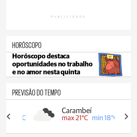
PUBLICIDADE
HORÓSCOPO
Horóscopo destaca
oportunidades no trabalho
e no amor nesta quinta
PREVISÃO DO TEMPO
Carambeí
in 19°C
max 21°C
min 18°C