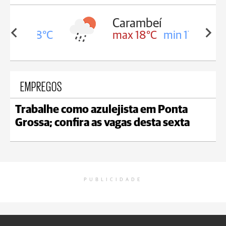
Carambeí
in 18°C
max 18°C
min 17°C
EMPREGOS
Trabalhe como azulejista em Ponta
Grossa; confira as vagas desta sexta
PUBLICIDADE