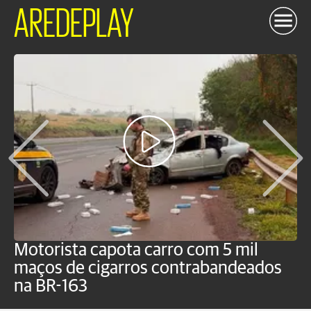
AREDEPLAY
Motorista capota carro com 5 mil
P
maços de cigarros contrabandeados
G
na BR-163
f