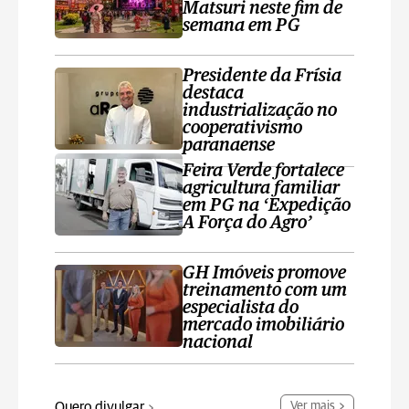
Matsuri neste fim de
semana em PG
Presidente da Frísia
destaca
industrialização no
cooperativismo
paranaense
Feira Verde fortalece
agricultura familiar
em PG na ‘Expedição
A Força do Agro’
GH Imóveis promove
treinamento com um
especialista do
mercado imobiliário
nacional
Quero divulgar
Ver mais