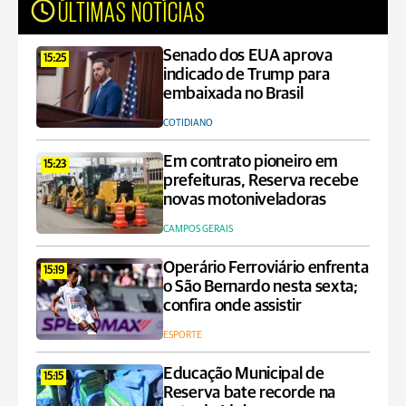
ÚLTIMAS NOTÍCIAS
Senado dos EUA aprova
15:25
indicado de Trump para
embaixada no Brasil
COTIDIANO
Em contrato pioneiro em
15:23
prefeituras, Reserva recebe
novas motoniveladoras
CAMPOS GERAIS
Operário Ferroviário enfrenta
15:19
o São Bernardo nesta sexta;
confira onde assistir
ESPORTE
Educação Municipal de
15:15
Reserva bate recorde na