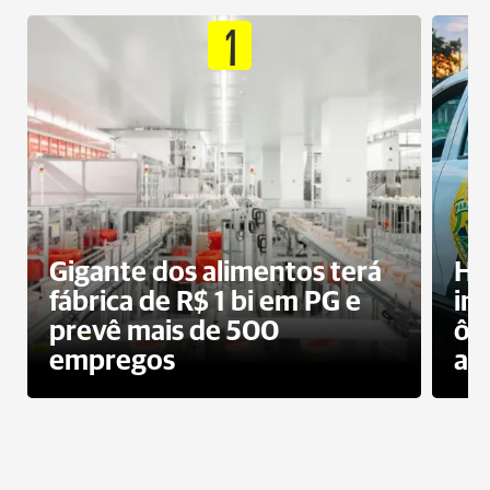
1
Gigante dos alimentos terá
Ho
fábrica de R$ 1 bi em PG e
im
prevê mais de 500
ôn
empregos
ac