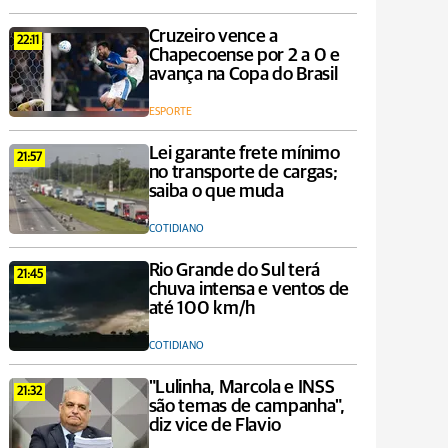
Cruzeiro vence a
22:11
Chapecoense por 2 a 0 e
avança na Copa do Brasil
ESPORTE
Lei garante frete mínimo
21:57
no transporte de cargas;
saiba o que muda
COTIDIANO
Rio Grande do Sul terá
21:45
chuva intensa e ventos de
até 100 km/h
COTIDIANO
"Lulinha, Marcola e INSS
21:32
são temas de campanha",
diz vice de Flavio