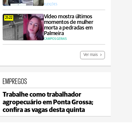
ELEIÇÕES
Vídeo mostra últimos
21:22
momentos de mulher
morta a pedradas em
Palmeira
CAMPOS GERAIS
Ver mais
EMPREGOS
Trabalhe como trabalhador
Carambeí
agropecuário em Ponta Grossa;
max 21°C
min 18°C
confira as vagas desta quinta