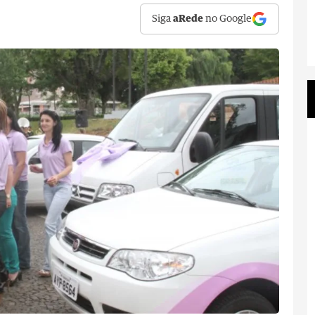
Siga
aRede
no Google