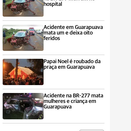
hospital
Acidente em Guarapuava
mata um e deixa oito
feridos
Papai Noel é roubado da
praça em Guarapuava
Acidente na BR-277 mata
mulheres e criança em
Guarapuava