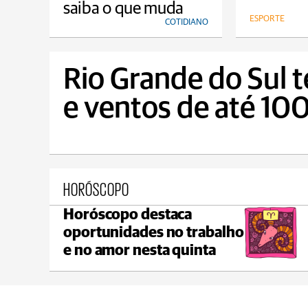
saiba o que muda
ESPORTE
COTIDIANO
Rio Grande do Sul t
e ventos de até 10
HORÓSCOPO
Horóscopo destaca
Ponta Grossa
oportunidades no trabalho
max 20°C
min 17°C
e no amor nesta quinta