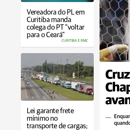
Vereadora do PL em
Curitiba manda
colega do PT "voltar
para o Ceará"
CURITIBA E RMC
Cruz
Chap
avan
Lei garante frete
Enquant
mínimo no
quando 
transporte de cargas;