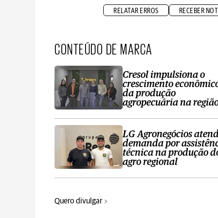
RELATAR ERROS
RECEBER NOT
CONTEÚDO DE MARCA
Cresol impulsiona o
crescimento econômic
da produção
agropecuária na regiã
LG Agronegócios aten
demanda por assistên
técnica na produção d
agro regional
Quero divulgar