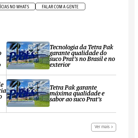
ÍCIAS NO WHATS
FALAR COM A GENTE
Tecnologia da Tetra Pak
o
garante qualidade do
suco Prat’s no Brasil e no
o
exterior
de
Tetra Pak garante
cia
máxima qualidade e
o
sabor ao suco Prat’s
Ver mais