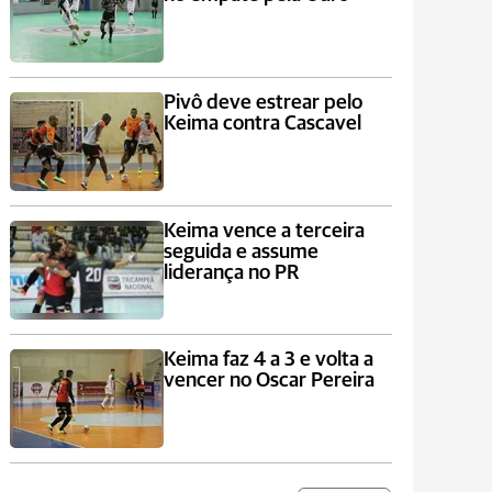
Pivô deve estrear pelo
Keima contra Cascavel
Keima vence a terceira
seguida e assume
liderança no PR
Keima faz 4 a 3 e volta a
vencer no Oscar Pereira