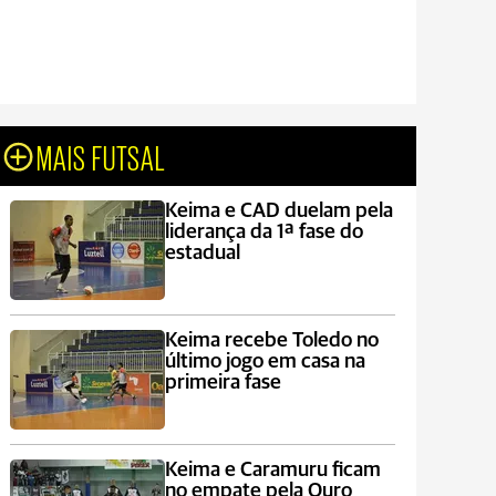
MAIS FUTSAL
Keima e CAD duelam pela
liderança da 1ª fase do
estadual
Keima recebe Toledo no
último jogo em casa na
primeira fase
Keima e Caramuru ficam
no empate pela Ouro