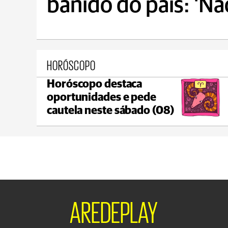
banido do país: 'Nã
HORÓSCOPO
Horóscopo destaca
Ponta Grossa
oportunidades e pede
max 20°C
min 18°C
cautela neste sábado (08)
AREDEPLAY