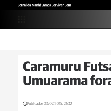
Jornal da Manhã
Vamos Ler
Viver Bem
Caramuru Futsa
Umuarama fora
Publicado:
03/07/2015, 21:32