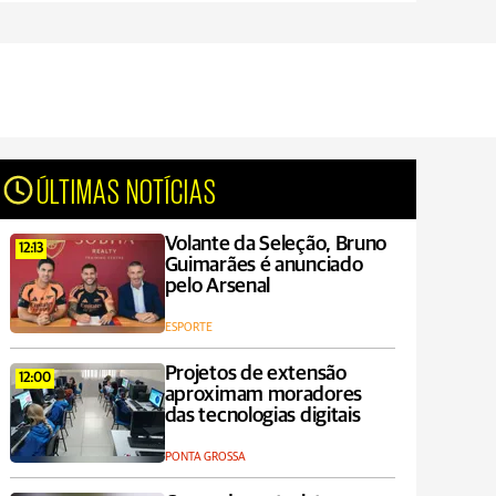
ÚLTIMAS NOTÍCIAS
Volante da Seleção, Bruno
12:13
Guimarães é anunciado
pelo Arsenal
ESPORTE
Projetos de extensão
12:00
aproximam moradores
das tecnologias digitais
PONTA GROSSA