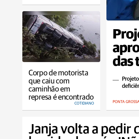
Proj
apr
das 
Corpo de motorista
Projeto
que caiu com
deficiê
caminhão em
represa é encontrado
PONTA GROSS
COTIDIANO
Janja volta a pedir 