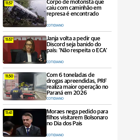
Corpo de motorista que
11:57
caiu com caminhão em
represa é encontrado
COTIDIANO
Janja volta a pedir que
11:57
Discord seja banido do
país: 'Não respeita o ECA'
COTIDIANO
Com 6 toneladas de
11:50
drogas apreendidas, PRF
realiza maior operação no
Paraná em 2026
COTIDIANO
Moraes nega pedido para
11:41
filhos visitarem Bolsonaro
no Dia dos Pais
COTIDIANO