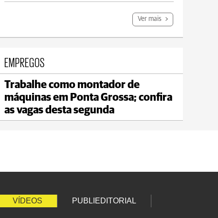
Ver mais
EMPREGOS
Trabalhe como montador de
Carambeí
máquinas em Ponta Grossa; confira
max 20°C
min 18°C
as vagas desta segunda
VÍDEOS
PUBLIEDITORIAL