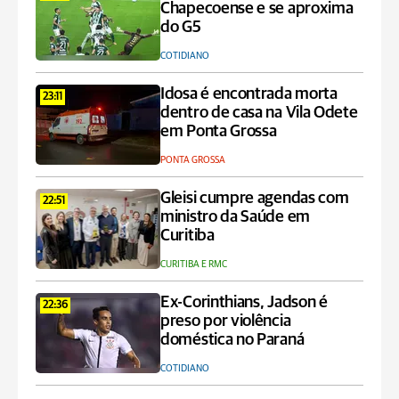
Chapecoense e se aproxima
do G5
COTIDIANO
Idosa é encontrada morta
23:11
dentro de casa na Vila Odete
em Ponta Grossa
PONTA GROSSA
Gleisi cumpre agendas com
22:51
ministro da Saúde em
Curitiba
CURITIBA E RMC
Ex-Corinthians, Jadson é
22:36
preso por violência
doméstica no Paraná
COTIDIANO