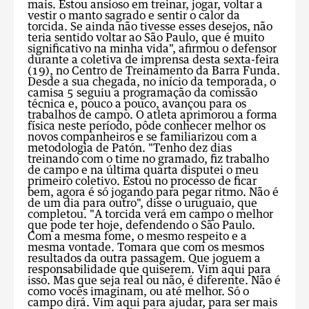
mais. Estou ansioso em treinar, jogar, voltar a
vestir o manto sagrado e sentir o calor da
torcida. Se ainda não tivesse esses desejos, não
teria sentido voltar ao São Paulo, que é muito
significativo na minha vida", afirmou o defensor
durante a coletiva de imprensa desta sexta-feira
(19), no Centro de Treinamento da Barra Funda.
Desde a sua chegada, no início da temporada, o
camisa 5 seguiu a programação da comissão
técnica e, pouco a pouco, avançou para os
trabalhos de campo. O atleta aprimorou a forma
física neste período, pôde conhecer melhor os
novos companheiros e se familiarizou com a
metodologia de Patón. "Tenho dez dias
treinando com o time no gramado, fiz trabalho
de campo e na última quarta disputei o meu
primeiro coletivo. Estou no processo de ficar
bem, agora é só jogando para pegar ritmo. Não é
de um dia para outro", disse o uruguaio, que
completou. "A torcida verá em campo o melhor
que pode ter hoje, defendendo o São Paulo.
Com a mesma fome, o mesmo respeito e a
mesma vontade. Tomara que com os mesmos
resultados da outra passagem. Que joguem a
responsabilidade que quiserem. Vim aqui para
isso. Mas que seja real ou não, é diferente. Não é
como vocês imaginam, ou até melhor. Só o
campo dirá. Vim aqui para ajudar, para ser mais