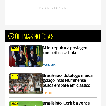
PUBLICIDADE
ÚLTIMAS NOTÍCIAS
Milei republica postagem
23:56
com críticas a Lula
COTIDIANO
Brasileirão: Botafogo marca
23:37
golaço, mas Fluminense
busca empate em clássico
ESPORTE
Brasileirão: Coritiba vence
23:22