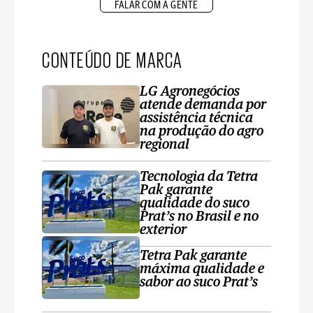
FALAR COM A GENTE
CONTEÚDO DE MARCA
LG Agronegócios
atende demanda por
assistência técnica
na produção do agro
regional
Tecnologia da Tetra
Pak garante
qualidade do suco
Prat’s no Brasil e no
exterior
Tetra Pak garante
máxima qualidade e
sabor ao suco Prat’s