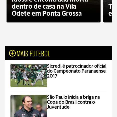
dentro de casa na Vila
To
Odete em Ponta Grossa
e 
MAIS FUTEBOL
Sicredi é patrocinador oficial
do Campeonato Paranaense
2017
São Paulo inicia a briga na
Copa do Brasil contra o
Juventude