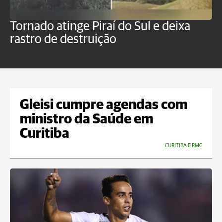
Tornado atinge Piraí do Sul e deixa
H
rastro de destruição
C
m
Gleisi cumpre agendas com
ministro da Saúde em
Curitiba
CURITIBA E RMC