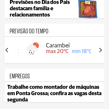
Previsões no Dia dos Pais
destacam família e
relacionamentos
PREVISÃO DO TEMPO
Carambeí
in 18°C
max 20°C
min 18°C
EMPREGOS
Trabalhe como montador de máquinas
em Ponta Grossa; confira as vagas desta
segunda