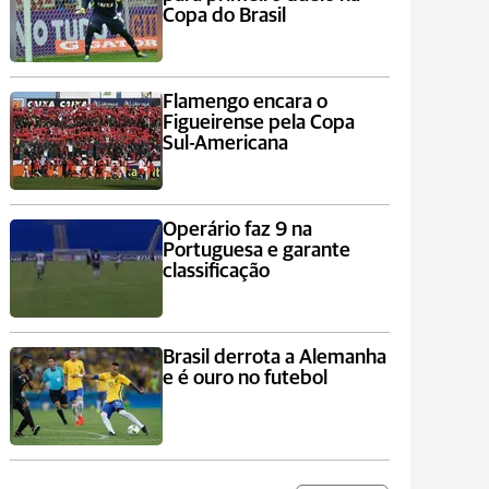
Copa do Brasil
Flamengo encara o
Figueirense pela Copa
Sul-Americana
Operário faz 9 na
Portuguesa e garante
classificação
Brasil derrota a Alemanha
e é ouro no futebol