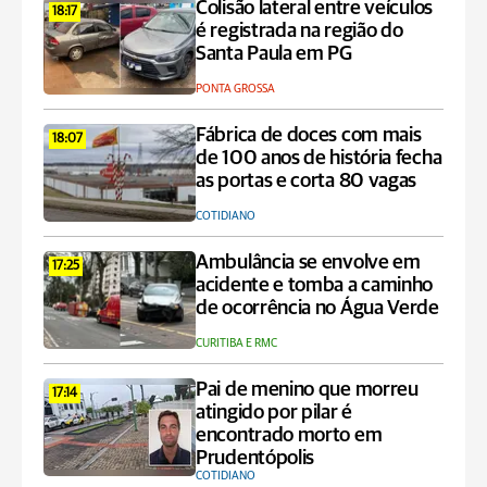
Colisão lateral entre veículos
18:17
é registrada na região do
Santa Paula em PG
PONTA GROSSA
Fábrica de doces com mais
18:07
de 100 anos de história fecha
as portas e corta 80 vagas
COTIDIANO
Ambulância se envolve em
17:25
acidente e tomba a caminho
de ocorrência no Água Verde
CURITIBA E RMC
Pai de menino que morreu
17:14
atingido por pilar é
encontrado morto em
Prudentópolis
COTIDIANO