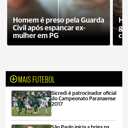
Homem é preso pela Guarda
Ho
Civil após espancar ex-
gr
mulher em PG
co
MAIS FUTEBOL
Sicredi é patrocinador oficial
do Campeonato Paranaense
2017
São Paulo inicia a briga na