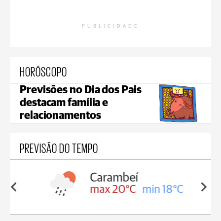
PUBLICIDADE
HORÓSCOPO
Previsões no Dia dos Pais
destacam família e
relacionamentos
PREVISÃO DO TEMPO
Carambeí
in 18°C
max 20°C
min 18°C