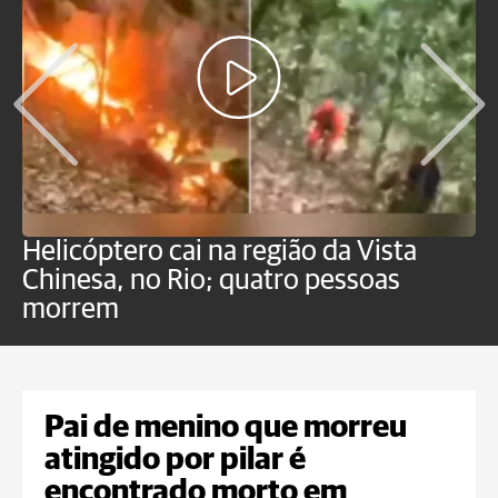
Helicóptero cai na região da Vista
C
Chinesa, no Rio; quatro pessoas
a
morrem
o
Pai de menino que morreu
atingido por pilar é
encontrado morto em