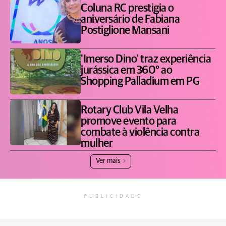
Coluna RC prestigia o
aniversário de Fabiana
Postiglione Mansani
'Imerso Dino' traz experiência
jurássica em 360° ao
Shopping Palladium em PG
Rotary Club Vila Velha
promove evento para
combate à violência contra
mulher
Ver mais
PUBLICIDADE