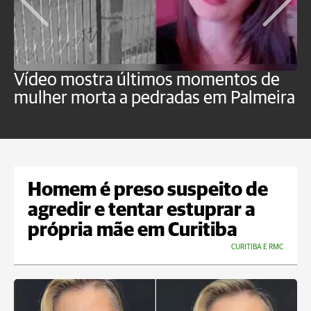
Vídeo mostra últimos momentos de
"
mulher morta a pedradas em Palmeira
c
U
Homem é preso suspeito de
agredir e tentar estuprar a
própria mãe em Curitiba
CURITIBA E RMC