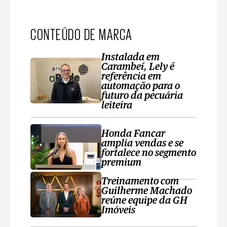
CONTEÚDO DE MARCA
Instalada em
Carambeí, Lely é
referência em
automação para o
futuro da pecuária
leiteira
Honda Fancar
amplia vendas e se
fortalece no segmento
premium
Treinamento com
Guilherme Machado
reúne equipe da GH
Imóveis