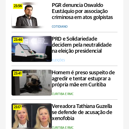
PGR denuncia Oswaldo
23:56
Eustáquio por associação
criminosa em atos golpistas
COTIDIANO
PRD e Solidariedade
23:46
decidem pela neutralidade
na eleição presidencial
ELEIÇÕES
Homem é preso suspeito de
23:41
agredir e tentar estuprar a
própria mãe em Curitiba
CURITIBA E RMC
Vereadora Tathiana Guzella
23:17
se defende de acusação de
xenofobia
CURITIBA E RMC