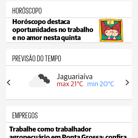
HORÓSCOPO
Horóscopo destaca
oportunidades no trabalho
e no amor nesta quinta
PREVISÃO DO TEMPO
a
Tibagi
in 20°C
max 23°C
min 20°C
EMPREGOS
Trabalhe como trabalhador
agropecuário em Ponta Grossa; confira