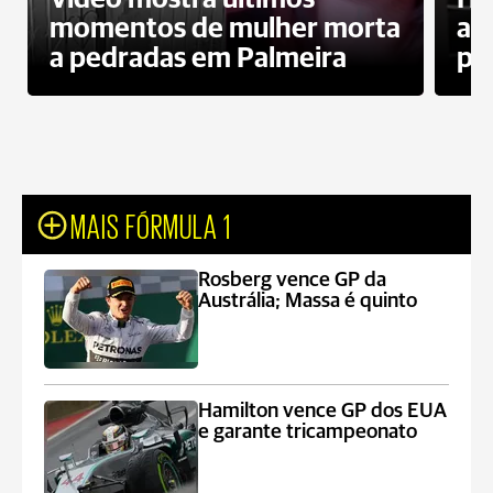
momentos de mulher morta
ag
a pedradas em Palmeira
pr
MAIS FÓRMULA 1
Rosberg vence GP da
Austrália; Massa é quinto
Hamilton vence GP dos EUA
e garante tricampeonato