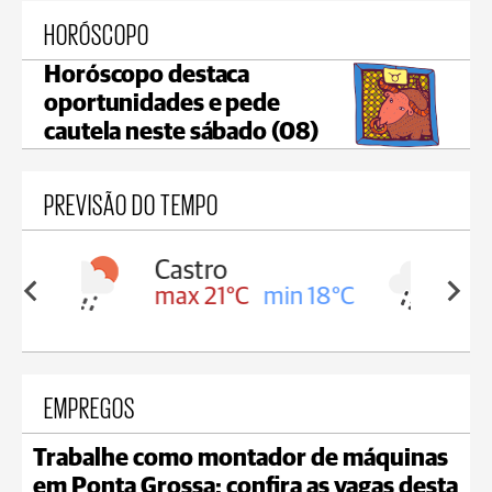
HORÓSCOPO
Horóscopo destaca
oportunidades e pede
cautela neste sábado (08)
PREVISÃO DO TEMPO
Carambeí
in 18°C
max 20°C
min 18°C
EMPREGOS
Trabalhe como montador de máquinas
em Ponta Grossa; confira as vagas desta