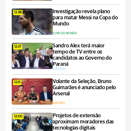
Investigação revela plano
12:38
para matar Messi na Copa do
Mundo
COPA DO MUNDO
Sandro Alex terá maior
12:37
tempo de TV entre os
candidatos ao Governo do
Paraná
ELEIÇÕES
Volante da Seleção, Bruno
12:13
Guimarães é anunciado pelo
Arsenal
ESPORTE
Projetos de extensão
12:00
aproximam moradores das
tecnologias digitais