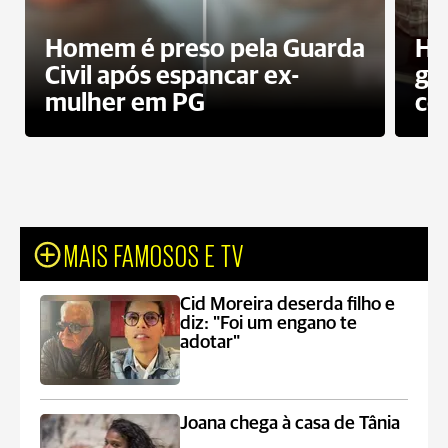
Homem é preso pela Guarda
Ho
Civil após espancar ex-
gr
mulher em PG
co
MAIS FAMOSOS E TV
Cid Moreira deserda filho e
diz: "Foi um engano te
adotar"
Joana chega à casa de Tânia