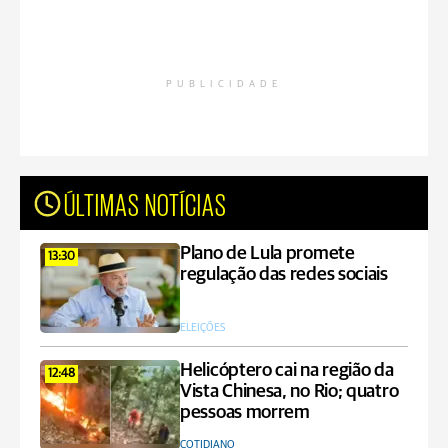
PUBLICIDADE
ÚLTIMAS NOTÍCIAS
Plano de Lula promete
13:30
regulação das redes sociais
ELEIÇÕES
Helicóptero cai na região da
12:48
Vista Chinesa, no Rio; quatro
pessoas morrem
COTIDIANO