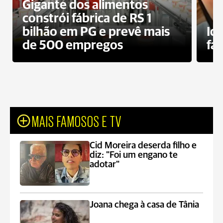
Gigante dos alimentos
constrói fábrica de RS 1
bilhão em PG e prevê mais
Id
de 500 empregos
fa
MAIS FAMOSOS E TV
Cid Moreira deserda filho e
diz: "Foi um engano te
adotar"
Joana chega à casa de Tânia