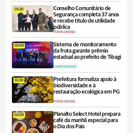
Conselho Comunitário de
03:30
Segurança completa 37 anos
e recebe título de utilidade
pública
PONTA GROSSA
Sistema de monitoramento
03:00
da frota garante prêmio
estadual ao prefeito de Tibagi
CAMPOS GERAIS
Prefeitura formaliza apoio à
02:30
biodiversidade e à
restauração ecológica em PG
PONTA GROSSA
Planalto Select Hotel prepara
02:00
café da manhã especial para
o Dia dos Pais