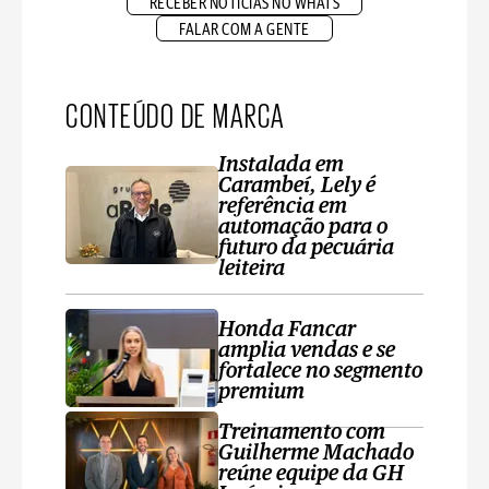
RECEBER NOTÍCIAS NO WHATS
FALAR COM A GENTE
CONTEÚDO DE MARCA
Instalada em
Carambeí, Lely é
referência em
automação para o
futuro da pecuária
leiteira
Honda Fancar
amplia vendas e se
fortalece no segmento
premium
Treinamento com
Guilherme Machado
reúne equipe da GH