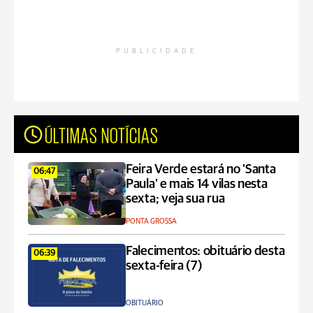
PUBLICIDADE
ÚLTIMAS NOTÍCIAS
Feira Verde estará no 'Santa
06:47
Paula' e mais 14 vilas nesta
sexta; veja sua rua
PONTA GROSSA
Falecimentos: obituário desta
06:39
sexta-feira (7)
OBITUÁRIO