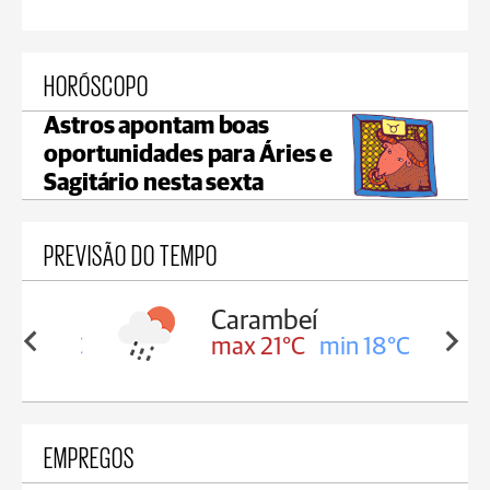
HORÓSCOPO
Astros apontam boas
oportunidades para Áries e
Sagitário nesta sexta
PREVISÃO DO TEMPO
Carambeí
in 18°C
max 21°C
min 18°C
EMPREGOS