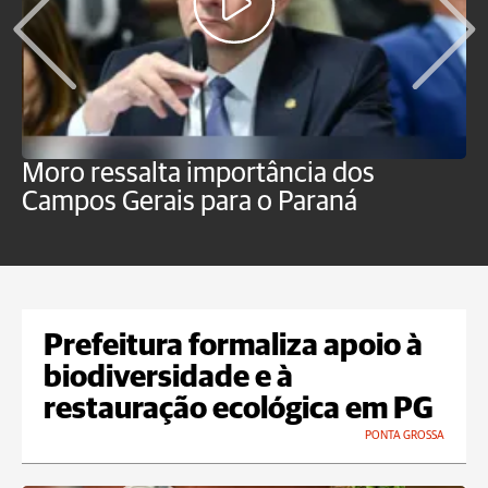
Moro ressalta importância dos
E
Campos Gerais para o Paraná
m
Prefeitura formaliza apoio à
biodiversidade e à
restauração ecológica em PG
PONTA GROSSA