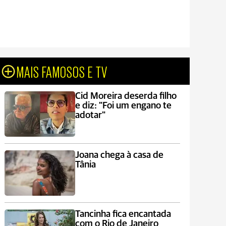
MAIS FAMOSOS E TV
Cid Moreira deserda filho
e diz: "Foi um engano te
adotar"
Joana chega à casa de
Tânia
Tancinha fica encantada
com o Rio de Janeiro