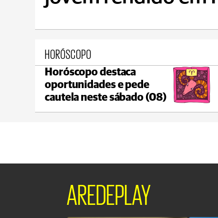
HORÓSCOPO
Horóscopo destaca
Ponta Grossa
oportunidades e pede
max 17°C
min 17°C
cautela neste sábado (08)
AREDEPLAY