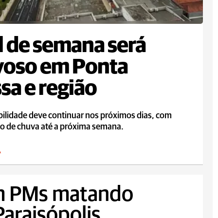
l de semana será
voso em Ponta
sa e região
bilidade deve continuar nos próximos dias, com
ão de chuva até a próxima semana.
A
m PMs matando
araisópolis