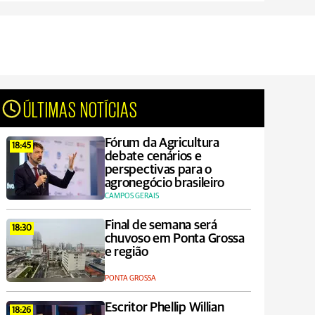
ÚLTIMAS NOTÍCIAS
Fórum da Agricultura
18:45
debate cenários e
perspectivas para o
agronegócio brasileiro
CAMPOS GERAIS
Final de semana será
18:30
chuvoso em Ponta Grossa
e região
PONTA GROSSA
Escritor Phellip Willian
18:26