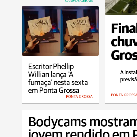
CAMPOS GERAIS
Fina
chu
Gros
Escritor Phellip
A insta
Willian lança 'A
previs
fumaça' nesta sexta
em Ponta Grossa
PONTA GROSS
PONTA GROSSA
Bodycams mostra
jovem rendido em P