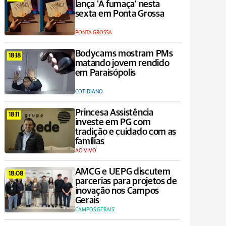
lança 'A fumaça' nesta
sexta em Ponta Grossa
PONTA GROSSA
Bodycams mostram PMs
18:18
matando jovem rendido
em Paraisópolis
COTIDIANO
Princesa Assistência
18:11
investe em PG com
tradição e cuidado com as
famílias
AO VIVO
AMCG e UEPG discutem
18:08
parcerias para projetos de
inovação nos Campos
Gerais
CAMPOS GERAIS