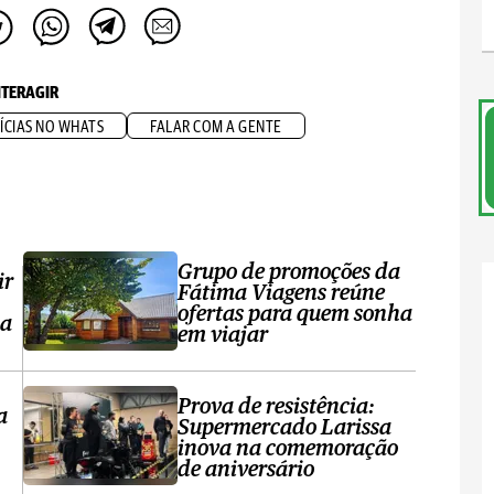
NTERAGIR
ÍCIAS NO WHATS
FALAR COM A GENTE
Grupo de promoções da
ir
Fátima Viagens reúne
ofertas para quem sonha
sa
em viajar
Prova de resistência:
a
Supermercado Larissa
inova na comemoração
de aniversário