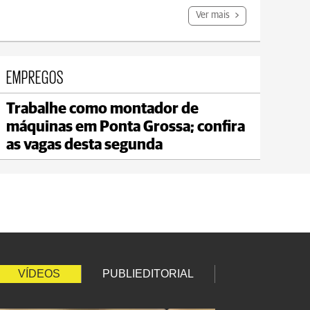
Ver mais
EMPREGOS
Trabalhe como montador de
Carambeí
máquinas em Ponta Grossa; confira
max 18°C
min 17°C
as vagas desta segunda
VÍDEOS
PUBLIEDITORIAL