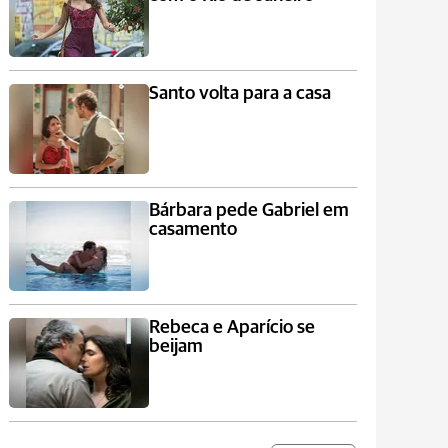
Santo volta para a casa
Bárbara pede Gabriel em
casamento
Rebeca e Aparício se
beijam