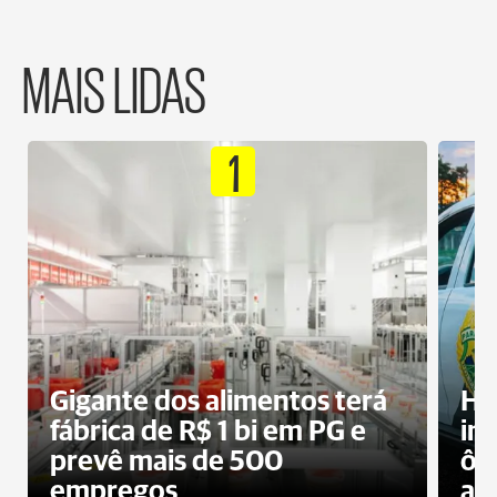
MAIS LIDAS
1
Gigante dos alimentos terá
Ho
fábrica de R$ 1 bi em PG e
im
prevê mais de 500
ôn
empregos
ac