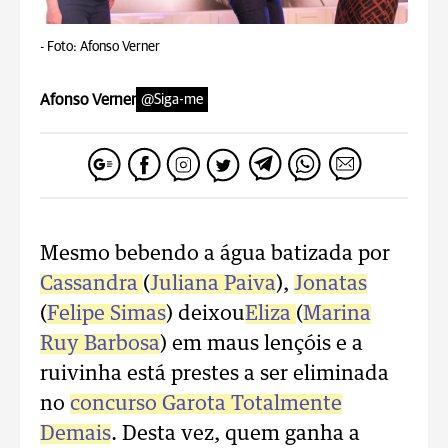
-
Foto: Afonso Verner
Afonso Verner
@Siga-me
Mesmo bebendo a água batizada por
Cassandra
(
Juliana Paiva
),
Jonatas
(
Felipe Simas
) deixou
Eliza
(
Marina
Ruy Barbosa
) em maus lençóis e a
ruivinha está prestes a ser eliminada
no
concurso Garota Totalmente
Demais
. Desta vez, quem ganha a