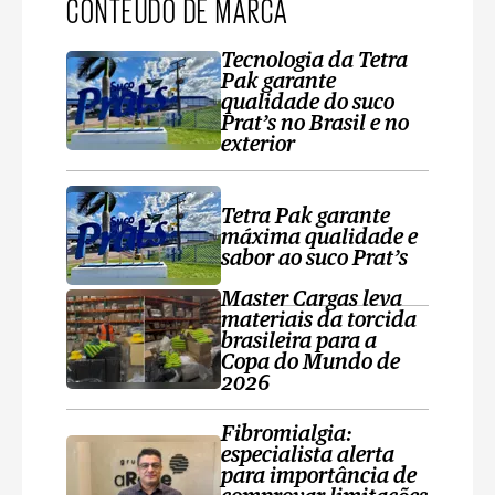
CONTEÚDO DE MARCA
Tecnologia da Tetra
Pak garante
qualidade do suco
Prat’s no Brasil e no
exterior
Tetra Pak garante
máxima qualidade e
sabor ao suco Prat’s
Master Cargas leva
materiais da torcida
brasileira para a
Copa do Mundo de
2026
Fibromialgia:
especialista alerta
para importância de