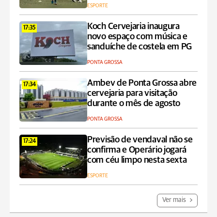
ESPORTE
Koch Cervejaria inaugura
17:35
novo espaço com música e
sanduíche de costela em PG
PONTA GROSSA
Ambev de Ponta Grossa abre
17:34
cervejaria para visitação
durante o mês de agosto
PONTA GROSSA
Previsão de vendaval não se
17:24
confirma e Operário jogará
com céu limpo nesta sexta
ESPORTE
Ver mais