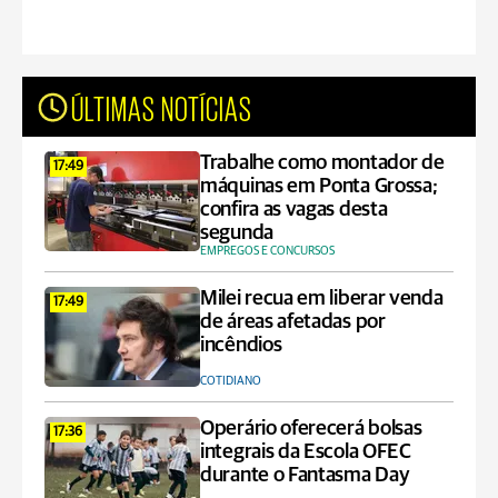
ÚLTIMAS NOTÍCIAS
Trabalhe como montador de
17:49
máquinas em Ponta Grossa;
confira as vagas desta
segunda
EMPREGOS E CONCURSOS
Milei recua em liberar venda
17:49
de áreas afetadas por
incêndios
COTIDIANO
Operário oferecerá bolsas
17:36
integrais da Escola OFEC
durante o Fantasma Day