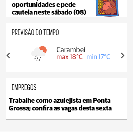
oportunidades e pede
cautela neste sábado (08)
PREVISÃO DO TEMPO
Carambeí
in 18°C
max 18°C
min 17°C
EMPREGOS
Trabalhe como azulejista em Ponta
Grossa; confira as vagas desta sexta