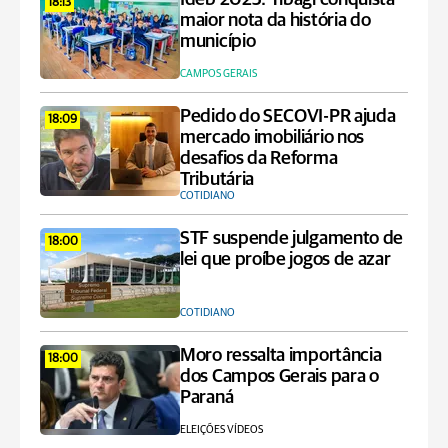
18:13
maior nota da história do
município
CAMPOS GERAIS
Pedido do SECOVI-PR ajuda
18:09
mercado imobiliário nos
desafios da Reforma
Tributária
COTIDIANO
STF suspende julgamento de
18:00
lei que proíbe jogos de azar
COTIDIANO
Moro ressalta importância
18:00
dos Campos Gerais para o
Paraná
ELEIÇÕES VÍDEOS