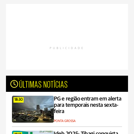
PUBLICIDADE
ÚLTIMAS NOTÍCIAS
PG e região entram em alerta
18:30
para temporais nesta sexta-
feira
PONTA GROSSA
Ideb 2025: Tibagi conquista