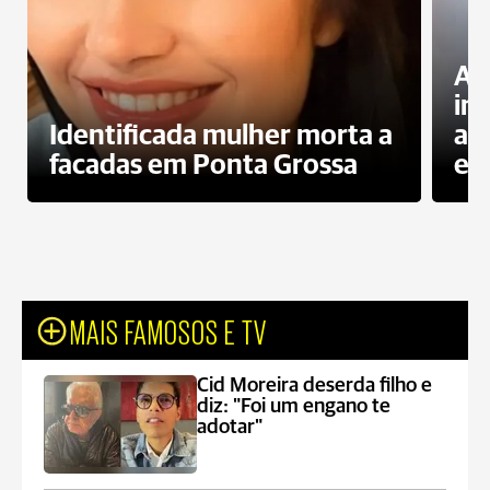
Al
in
Identificada mulher morta a
ag
facadas em Ponta Grossa
es
MAIS FAMOSOS E TV
Cid Moreira deserda filho e
diz: "Foi um engano te
adotar"