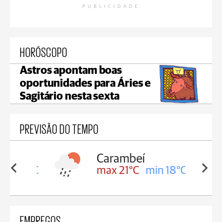
PUBLICIDADE
HORÓSCOPO
Astros apontam boas
oportunidades para Áries e
Sagitário nesta sexta
PREVISÃO DO TEMPO
Carambeí
in 18°C
max 21°C
min 18°C
EMPREGOS