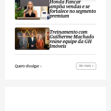
Honda Fancar
amplia vendas e se
fortalece no segmento
premium
Treinamento com
Guilherme Machado
reúne equipe da GH
Imóveis
Quero divulgar
Ver mais