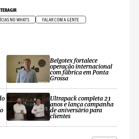
NTERAGIR
ÍCIAS NO WHATS
FALAR COM A GENTE
Belgotex fortalece
a
operação internacional
com fábrica em Ponta
Grossa
do
Ultrapack completa 21
anos e lança campanha
no
de aniversário para
clientes