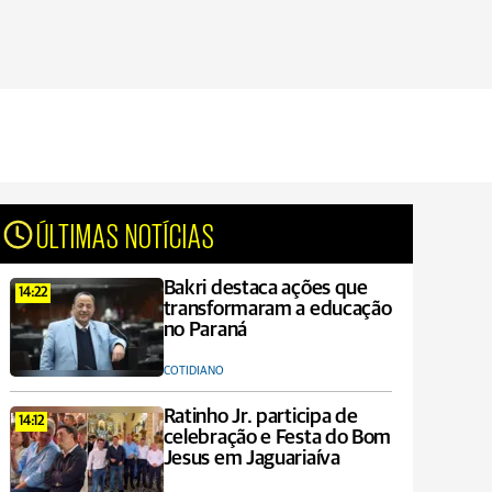
ÚLTIMAS NOTÍCIAS
Bakri destaca ações que
14:22
transformaram a educação
no Paraná
COTIDIANO
Ratinho Jr. participa de
14:12
celebração e Festa do Bom
Jesus em Jaguariaíva