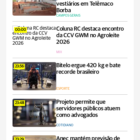
vestiários em Telêmaco
Borba
CAMPOS GERAIS
Coluna RC destaca encontro
00:00
da CCV GWM no Agroleite
2026
MIX
Bitelo ergue 420 kg e bate
23:56
recorde brasileiro
ESPORTE
Projeto permite que
23:48
servidores públicos atuem
como advogados
COTIDIANO
Anec mantém previsão de
23:29