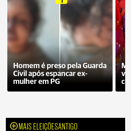
Homem é preso pela Guarda
Mo
Civil após espancar ex-
vo
mulher em PG
co
MAIS ELEIÇÕESANTIGO