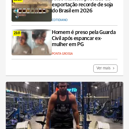
exportação recorde de soja
do Brasil em 2026
COTIDIANO
Homem é preso pela Guarda
23:11
Civil após espancar ex-
mulher em PG
PONTA GROSSA
Ver mais