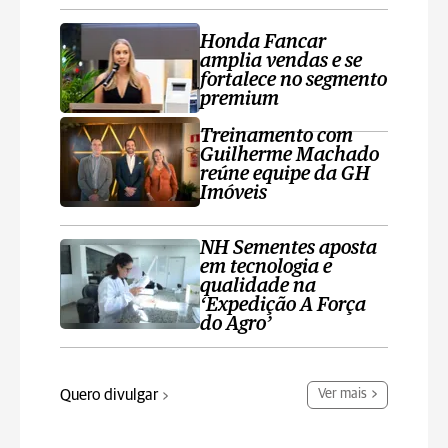
Honda Fancar
amplia vendas e se
fortalece no segmento
premium
Treinamento com
Guilherme Machado
reúne equipe da GH
Imóveis
NH Sementes aposta
em tecnologia e
qualidade na
‘Expedição A Força
do Agro’
Quero divulgar
Ver mais