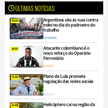
ÚLTIMAS NOTÍCIAS
Argentinos vão às ruas contra
15:00
milei no dia do padroeiro do
trabalho
COTIDIANO
Atacante colombiano é o
14:53
novo reforço do Operário
Ferroviário
ESPORTE
Plano de Lula promete
13:30
regulação das redes sociais
ELEIÇÕES
Helicóptero cai na região da
12:48