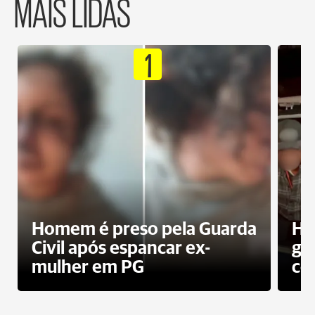
MAIS LIDAS
1
Homem é preso pela Guarda
Ho
Civil após espancar ex-
gr
mulher em PG
co