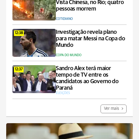
Vista Chinesa, no Rio; quatro
pessoas morrem
COTIDIANO
Investigação revela plano
12:38
para matar Messi na Copa do
Mundo
COPA DO MUNDO
Sandro Alex terá maior
12:37
tempo de TV entre os
candidatos ao Governo do
Paraná
ELEIÇÕES
Ver mais