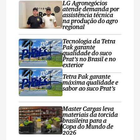
LG Agronegócios
atende demanda por
assistência técnica
na produção do agro
regional
Tecnologia da Tetra
Pak garante
qualidade do suco
Prat’s no Brasil e no
exterior
Tetra Pak garante
máxima qualidade e
sabor ao suco Prat’s
Master Cargas leva
materiais da torcida
brasileira para a
Copa do Mundo de
2026