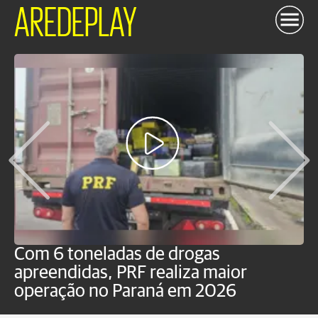
AREDEPLAY
Com 6 toneladas de drogas
F
apreendidas, PRF realiza maior
p
operação no Paraná em 2026