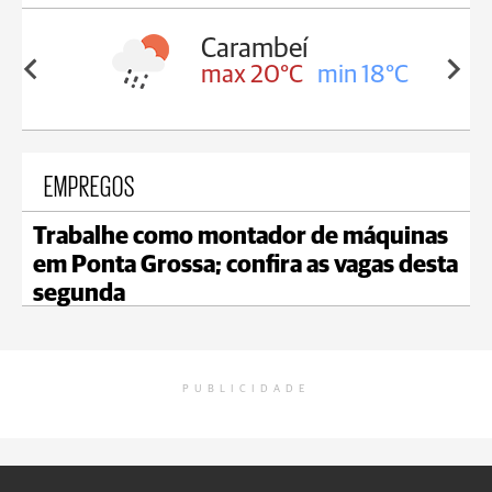
Carambeí
in 18°C
max 20°C
min 18°C
EMPREGOS
Trabalhe como montador de máquinas
em Ponta Grossa; confira as vagas desta
segunda
PUBLICIDADE