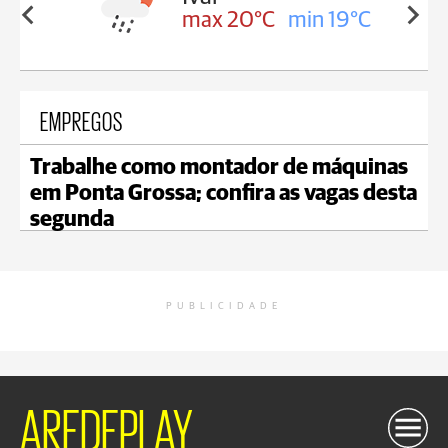
in 17°C
max 20°C
min 19°C
EMPREGOS
Trabalhe como montador de máquinas
em Ponta Grossa; confira as vagas desta
segunda
PUBLICIDADE
AREDEPLAY