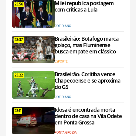
Milei republica postagem
23:56
com críticas a Lula
COTIDIANO
Brasileirão: Botafogo marca
23:37
golaço, mas Fluminense
busca empate em clássico
ESPORTE
Brasileirão: Coritiba vence
23:22
Chapecoense e se aproxima
do G5
COTIDIANO
Idosa é encontrada morta
23:11
dentro de casa na Vila Odete
em Ponta Grossa
PONTA GROSSA