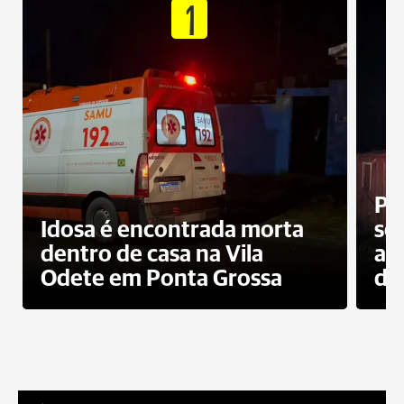
1
Pr
Idosa é encontrada morta
sec
dentro de casa na Vila
ap
Odete em Ponta Grossa
do