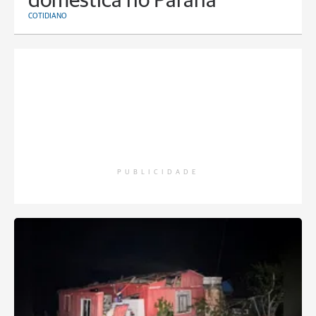
doméstica no Paraná
COTIDIANO
PUBLICIDADE