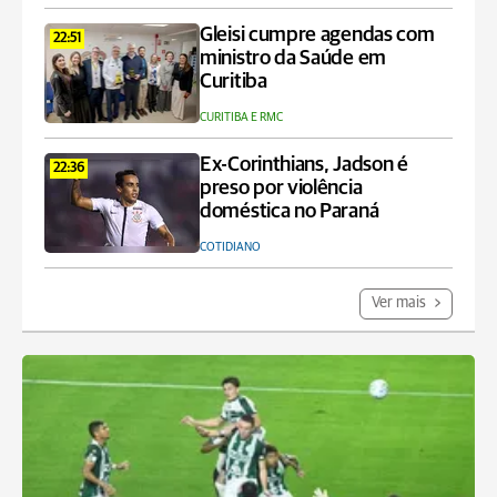
Gleisi cumpre agendas com
22:51
ministro da Saúde em
Curitiba
CURITIBA E RMC
Ex-Corinthians, Jadson é
22:36
preso por violência
doméstica no Paraná
COTIDIANO
Ver mais