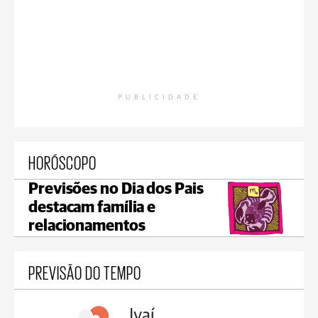
PUBLICIDADE
HORÓSCOPO
Previsões no Dia dos Pais
destacam família e
relacionamentos
PREVISÃO DO TEMPO
lis
Ivaí