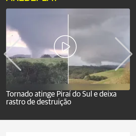
Tornado atinge Piraí do Sul e deixa
H
rastro de destruição
C
m