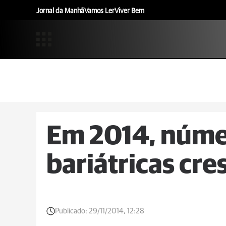
Jornal da Manhã
Vamos Ler
Viver Bem
Em 2014, númer
bariátricas cr
Publicado:
29/11/2014, 12:28