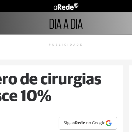
DIA A DIA
PUBLICIDADE
o de cirurgias
esce 10%
Siga
aRede
no Google