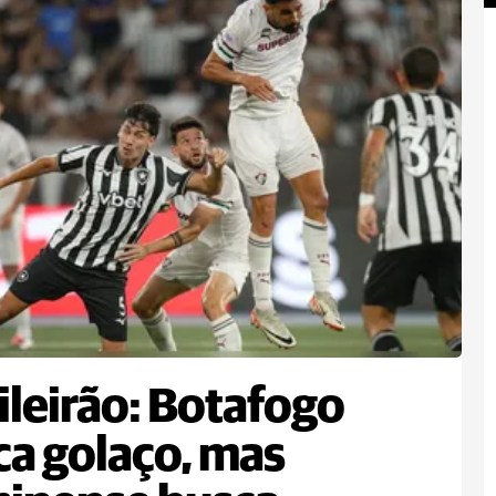
ileirão: Botafogo
a golaço, mas