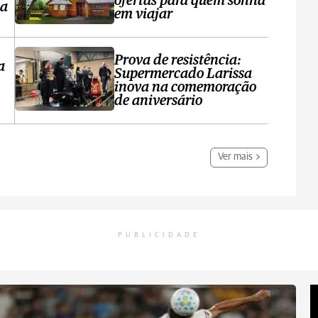
ofertas para quem sonha
sa
em viajar
Prova de resistência:
a
Supermercado Larissa
inova na comemoração
de aniversário
Ver mais
PUBLICIDADE