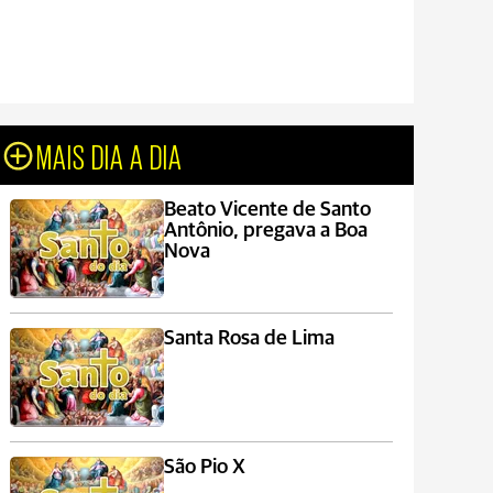
MAIS DIA A DIA
Beato Vicente de Santo
Antônio, pregava a Boa
Nova
Santa Rosa de Lima
São Pio X