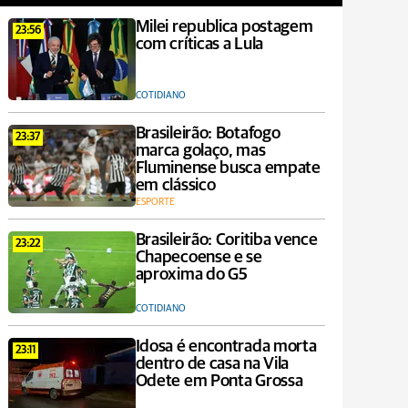
Milei republica postagem
23:56
com críticas a Lula
COTIDIANO
Brasileirão: Botafogo
23:37
marca golaço, mas
Fluminense busca empate
em clássico
ESPORTE
Brasileirão: Coritiba vence
23:22
Chapecoense e se
aproxima do G5
COTIDIANO
Idosa é encontrada morta
23:11
dentro de casa na Vila
Odete em Ponta Grossa