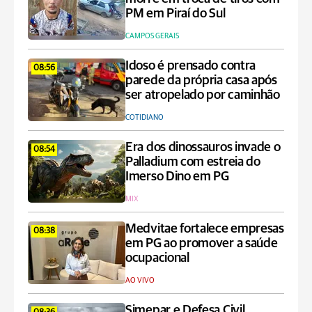
PM em Piraí do Sul
CAMPOS GERAIS
Idoso é prensado contra
08:56
parede da própria casa após
ser atropelado por caminhão
COTIDIANO
Era dos dinossauros invade o
08:54
Palladium com estreia do
Imerso Dino em PG
MIX
Medvitae fortalece empresas
08:38
em PG ao promover a saúde
ocupacional
AO VIVO
Simepar e Defesa Civil