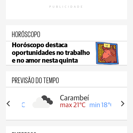
PUBLICIDADE
HORÓSCOPO
Horóscopo destaca
oportunidades no trabalho
e no amor nesta quinta
PREVISÃO DO TEMPO
Carambeí
in 19°C
max 21°C
min 18°C