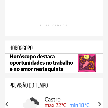
PUBLICIDADE
HORÓSCOPO
Horóscopo destaca
oportunidades no trabalho
e no amor nesta quinta
PREVISÃO DO TEMPO
sa
Castro
in 18°C
max 22°C
min 18°C