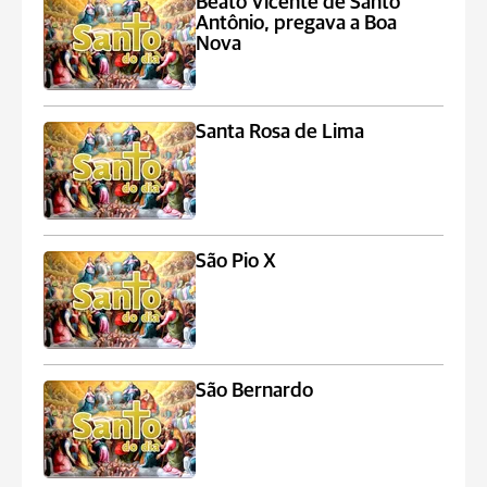
Beato Vicente de Santo
Antônio, pregava a Boa
Nova
Santa Rosa de Lima
São Pio X
São Bernardo