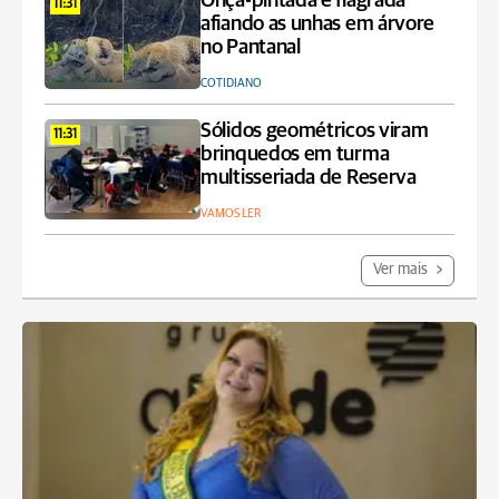
Onça-pintada é flagrada
11:31
afiando as unhas em árvore
no Pantanal
COTIDIANO
Sólidos geométricos viram
11:31
brinquedos em turma
multisseriada de Reserva
VAMOS LER
Ver mais