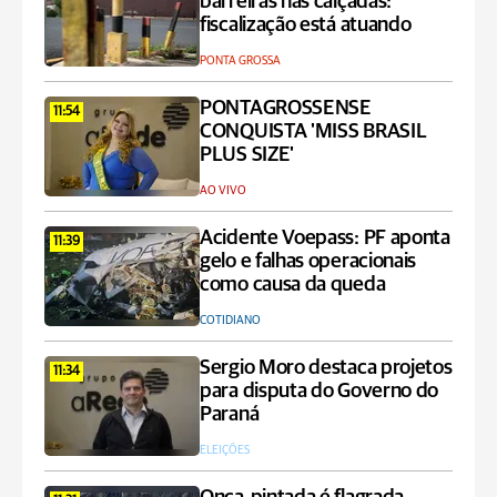
barreiras nas calçadas:
fiscalização está atuando
PONTA GROSSA
PONTAGROSSENSE
11:54
CONQUISTA 'MISS BRASIL
PLUS SIZE'
AO VIVO
Acidente Voepass: PF aponta
11:39
gelo e falhas operacionais
como causa da queda
COTIDIANO
Sergio Moro destaca projetos
11:34
para disputa do Governo do
Paraná
ELEIÇÕES