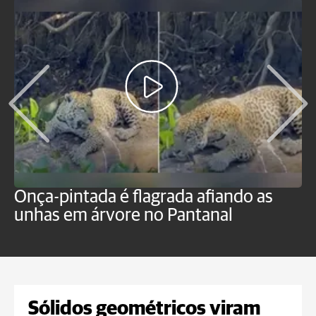
Onça-pintada é flagrada afiando as
B
unhas em árvore no Pantanal
p
Sólidos geométricos viram