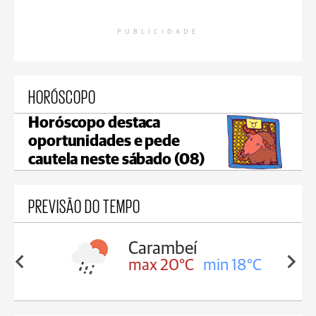
PUBLICIDADE
HORÓSCOPO
Horóscopo destaca
oportunidades e pede
cautela neste sábado (08)
PREVISÃO DO TEMPO
Jaguariaíva
in 18°C
max 20°C
min 18°C