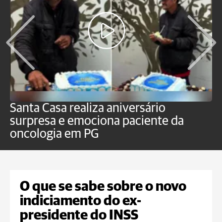
Santa Casa realiza aniversário
L
surpresa e emociona paciente da
m
oncologia em PG
G
O que se sabe sobre o novo
indiciamento do ex-
presidente do INSS