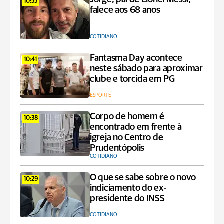
10:55
falece aos 68 anos
COTIDIANO
Fantasma Day acontece
10:41
neste sábado para aproximar
clube e torcida em PG
ESPORTE
Corpo de homem é
10:38
encontrado em frente à
igreja no Centro de
Prudentópolis
COTIDIANO
O que se sabe sobre o novo
10:29
indiciamento do ex-
presidente do INSS
COTIDIANO