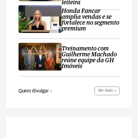
leiteira
Honda Fancar
amplia vendas e se
fortalece no segmento
premium
Treinamento com
Guilherme Machado
reúne equipe da GH
Imóveis
Quero divulgar
Ver mais