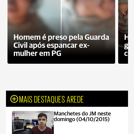
Homem é preso pela Guarda
Ho
Civil após espancar ex-
gr
mulher em PG
co
MAIS DESTAQUES AREDE
Manchetes do JM neste
domingo (04/10/2015)