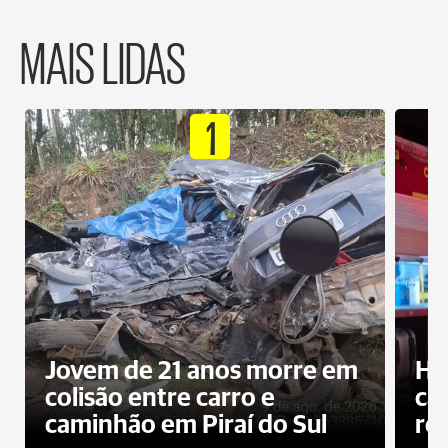
MAIS LIDAS
1
Jovem de 21 anos morre em
Ho
colisão entre carro e
ca
caminhão em Piraí do Sul
ro