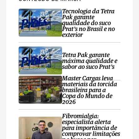
Tecnologia da Tetra
Pak garante
qualidade do suco
Prat’s no Brasil e no
exterior
Tetra Pak garante
máxima qualidade e
sabor ao suco Prat’s
Master Cargas leva
materiais da torcida
brasileira para a
Copa do Mundo de
2026
Fibromialgia:
especialista alerta
para importância de
comprovar limitações