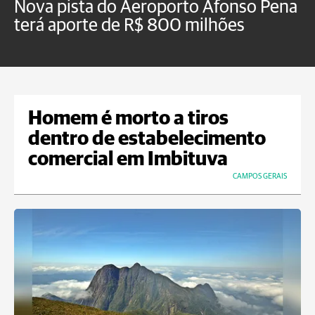
Nova pista do Aeroporto Afonso Pena
V
terá aporte de R$ 800 milhões
t
Homem é morto a tiros
dentro de estabelecimento
comercial em Imbituva
CAMPOS GERAIS