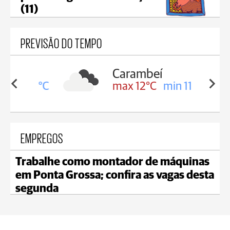
(11)
PREVISÃO DO TEMPO
Carambeí
in 12°C
max 12°C
min 11°C
EMPREGOS
Trabalhe como montador de máquinas
em Ponta Grossa; confira as vagas desta
segunda