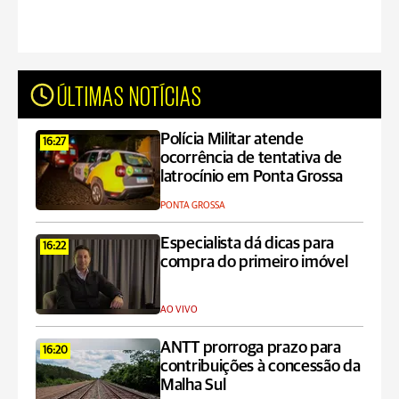
ÚLTIMAS NOTÍCIAS
Polícia Militar atende
16:27
ocorrência de tentativa de
latrocínio em Ponta Grossa
PONTA GROSSA
Especialista dá dicas para
16:22
compra do primeiro imóvel
AO VIVO
ANTT prorroga prazo para
16:20
contribuições à concessão da
Malha Sul