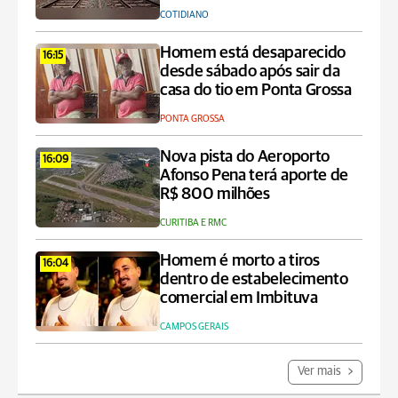
COTIDIANO
Homem está desaparecido
16:15
desde sábado após sair da
casa do tio em Ponta Grossa
PONTA GROSSA
Nova pista do Aeroporto
16:09
Afonso Pena terá aporte de
R$ 800 milhões
CURITIBA E RMC
Homem é morto a tiros
16:04
dentro de estabelecimento
comercial em Imbituva
CAMPOS GERAIS
Ver mais