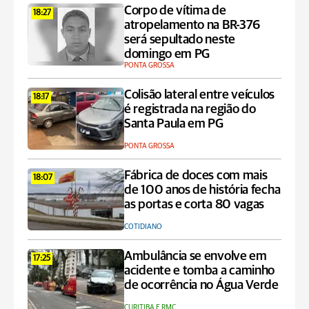
Corpo de vítima de
18:27
atropelamento na BR-376
será sepultado neste
domingo em PG
PONTA GROSSA
Colisão lateral entre veículos
18:17
é registrada na região do
Santa Paula em PG
PONTA GROSSA
Fábrica de doces com mais
18:07
de 100 anos de história fecha
as portas e corta 80 vagas
COTIDIANO
Ambulância se envolve em
17:25
acidente e tomba a caminho
de ocorrência no Água Verde
CURITIBA E RMC