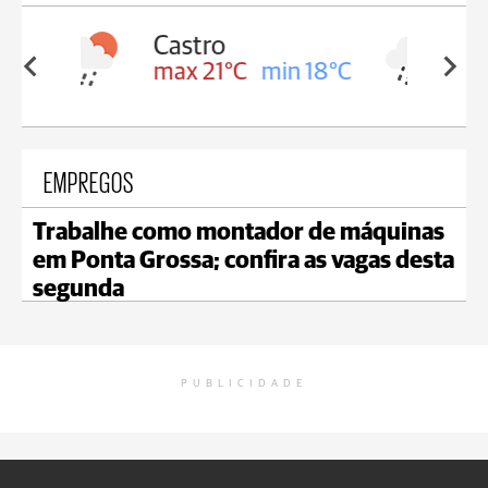
Carambeí
in 18°C
max 20°C
min 18°C
EMPREGOS
Trabalhe como montador de máquinas
em Ponta Grossa; confira as vagas desta
segunda
PUBLICIDADE