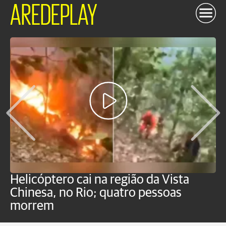
AREDEPLAY
Helicóptero cai na região da Vista
C
Chinesa, no Rio; quatro pessoas
a
morrem
o