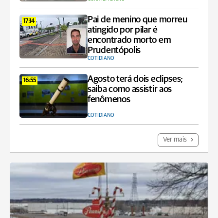
Pai de menino que morreu
17:14
atingido por pilar é
encontrado morto em
Prudentópolis
COTIDIANO
Agosto terá dois eclipses;
16:55
saiba como assistir aos
fenômenos
COTIDIANO
Ver mais