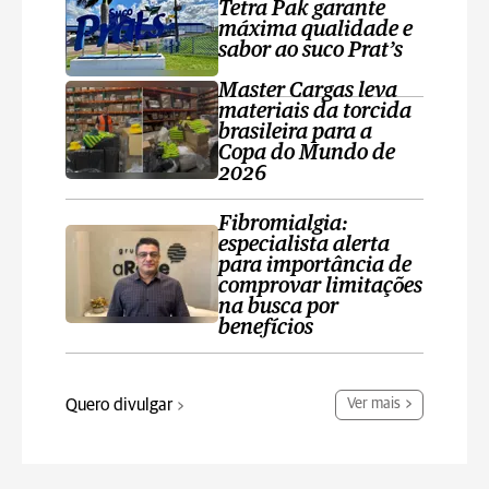
Tetra Pak garante
máxima qualidade e
sabor ao suco Prat’s
Master Cargas leva
materiais da torcida
brasileira para a
Copa do Mundo de
2026
Fibromialgia:
especialista alerta
para importância de
comprovar limitações
na busca por
benefícios
Quero divulgar
Ver mais