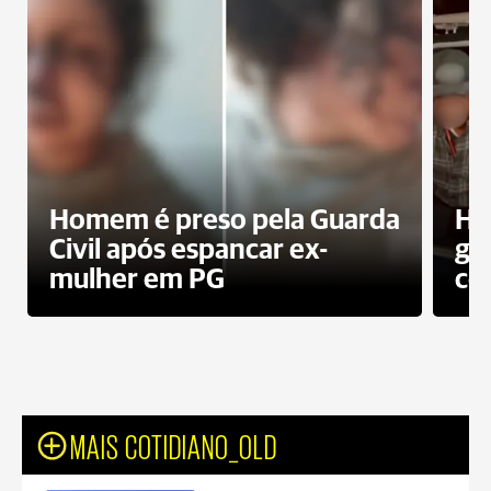
Homem é preso pela Guarda
Ho
Civil após espancar ex-
gr
mulher em PG
co
MAIS COTIDIANO_OLD