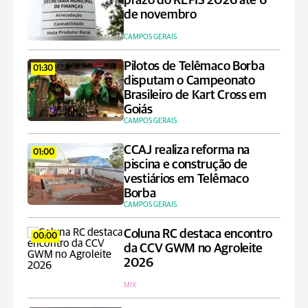
prazo do REFIS 2026 até 6
de novembro
CAMPOS GERAIS
Pilotos de Telêmaco Borba
01:30
disputam o Campeonato
Brasileiro de Kart Cross em
Goiás
CAMPOS GERAIS
CCAJ realiza reforma na
01:00
piscina e construção de
vestiários em Telêmaco
Borba
CAMPOS GERAIS
Coluna RC destaca encontro
00:00
da CCV GWM no Agroleite
2026
MIX