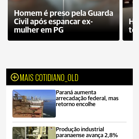
Homem é preso pela Guarda
Civil após espancar ex-
Ho
mulher em PG
te
MAIS COTIDIANO_OLD
Paraná aumenta
arrecadação federal, mas
retorno encolhe
Produção industrial
paranaense avança 2,8%