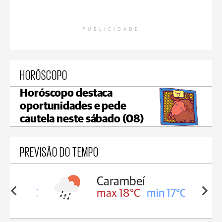
PUBLICIDADE
HORÓSCOPO
Horóscopo destaca
oportunidades e pede
cautela neste sábado (08)
PREVISÃO DO TEMPO
Carambeí
in 18°C
max 18°C
min 17°C