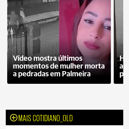
Vídeo mostra últimos
Ho
momentos de mulher morta
ag
a pedradas em Palmeira
pr
MAIS COTIDIANO_OLD