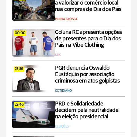
a valorizar o comércio local
nas compras de Dia dos Pais
PONTA GROSSA
Coluna RC apresenta opções
00:00
de presentes para o Dia dos
Pais na Vibe Clothing
MIX
PGR denuncia Oswaldo
23:56
Eustáquio por associação
criminosa em atos golpistas
COTIDIANO
PRD e Solidariedade
23:46
decidem pela neutralidade
na eleição presidencial
ELEIÇÕES