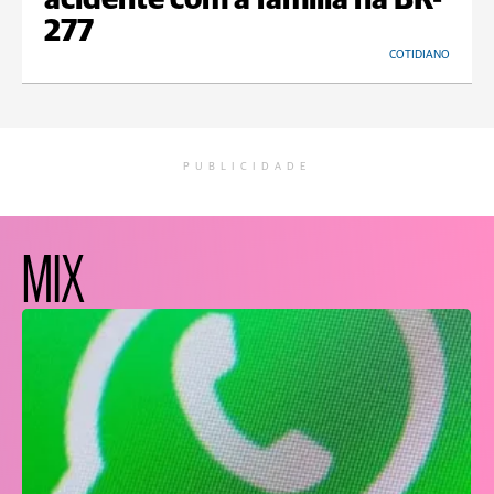
acidente com a família na BR-
277
COTIDIANO
PUBLICIDADE
MIX