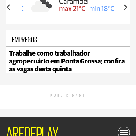
Carambeí
in 19°C
max 21°C
min 18°C
EMPREGOS
Trabalhe como trabalhador
agropecuário em Ponta Grossa; confira
as vagas desta quinta
PUBLICIDADE
AREDEPLAY