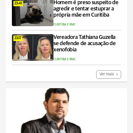
Homem é preso suspeito de
23:41
agredir e tentar estuprar a
própria mãe em Curitiba
CURITIBA E RMC
Vereadora Tathiana Guzella
23:17
se defende de acusação de
xenofobia
CURITIBA E RMC
Ver mais