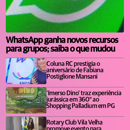
WhatsApp ganha novos recursos
para grupos; saiba o que mudou
Coluna RC prestigia o
aniversário de Fabiana
Postiglione Mansani
'Imerso Dino' traz experiência
jurássica em 360° ao
Shopping Palladium em PG
Rotary Club Vila Velha
promove evento para