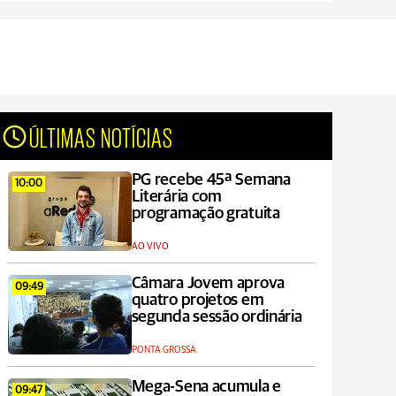
ÚLTIMAS NOTÍCIAS
PG recebe 45ª Semana
10:00
Literária com
programação gratuita
AO VIVO
Câmara Jovem aprova
09:49
quatro projetos em
segunda sessão ordinária
PONTA GROSSA
Mega-Sena acumula e
09:47