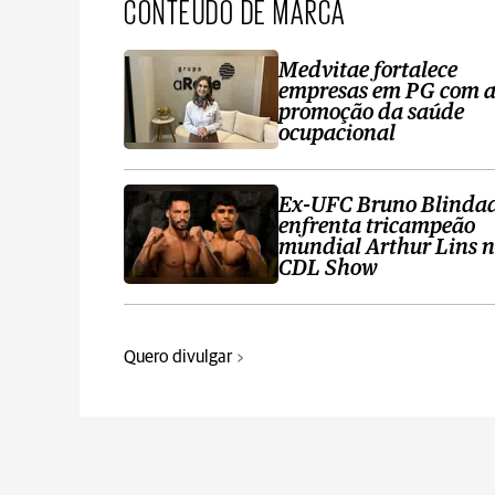
CONTEÚDO DE MARCA
Medvitae fortalece
empresas em PG com 
promoção da saúde
ocupacional
Ex-UFC Bruno Blinda
enfrenta tricampeão
mundial Arthur Lins 
CDL Show
Quero divulgar