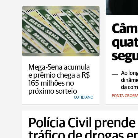
Câm
quat
segu
Mega-Sena acumula
Ao long
e prêmio chega a R$
dinâmic
165 milhões no
da comu
próximo sorteio
PONTA GROSS
COTIDIANO
Polícia Civil prend
tráfico de drogas e