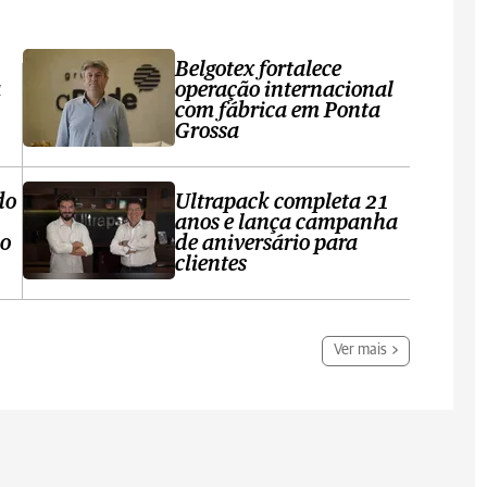
Belgotex fortalece
a
operação internacional
com fábrica em Ponta
Grossa
do
Ultrapack completa 21
anos e lança campanha
no
de aniversário para
clientes
Ver mais