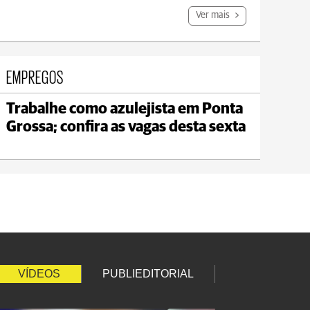
Ver mais
EMPREGOS
Trabalhe como azulejista em Ponta
Jaguariaíva
Grossa; confira as vagas desta sexta
max 19°C
min 18°C
VÍDEOS
PUBLIEDITORIAL