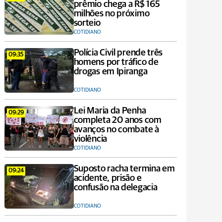
prêmio chega a R$ 165
milhões no próximo
sorteio
COTIDIANO
Polícia Civil prende três
09:35
homens por tráfico de
drogas em Ipiranga
COTIDIANO
Lei Maria da Penha
09:29
completa 20 anos com
avanços no combate à
violência
COTIDIANO
Suposto racha termina em
09:24
acidente, prisão e
confusão na delegacia
COTIDIANO