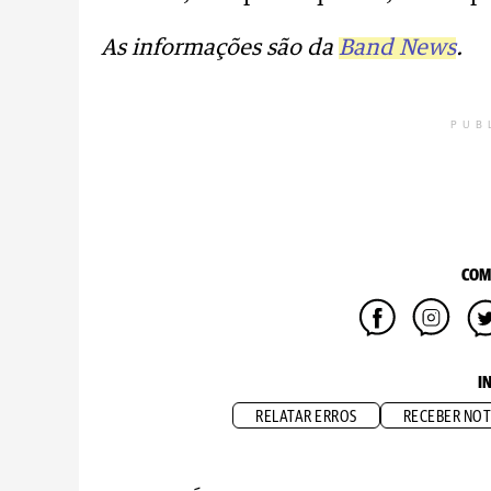
As informações são da
Band News
.
PUB
COM
I
RELATAR ERROS
RECEBER NOT