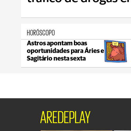
HORÓSCOPO
Astros apontam boas
Castro
oportunidades para Áries e
max 18°C
min 18°C
Sagitário nesta sexta
AREDEPLAY