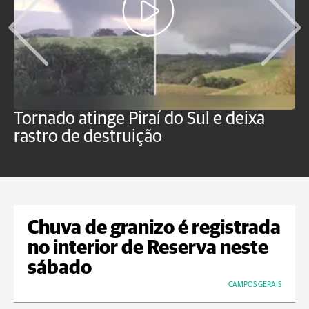
Tornado atinge Piraí do Sul e deixa
H
rastro de destruição
C
m
Chuva de granizo é registrada
no interior de Reserva neste
sábado
CAMPOS GERAIS