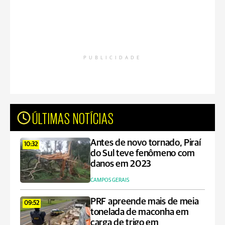
PUBLICIDADE
ÚLTIMAS NOTÍCIAS
Antes de novo tornado, Piraí
10:32
do Sul teve fenômeno com
danos em 2023
CAMPOS GERAIS
PRF apreende mais de meia
09:52
tonelada de maconha em
carga de trigo em