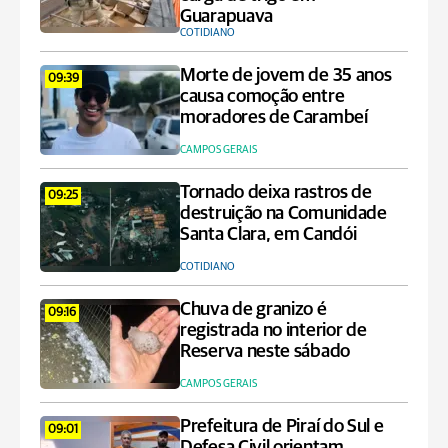
Guarapuava
COTIDIANO
Morte de jovem de 35 anos
09:39
causa comoção entre
moradores de Carambeí
CAMPOS GERAIS
Tornado deixa rastros de
09:25
destruição na Comunidade
Santa Clara, em Candói
COTIDIANO
Chuva de granizo é
09:16
registrada no interior de
Reserva neste sábado
CAMPOS GERAIS
Prefeitura de Piraí do Sul e
09:01
Defesa Civil orientam