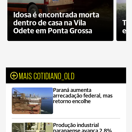
Idosa é encontrada morta
dentro de casa na Vila
To
Odete em Ponta Grossa
e 
MAIS COTIDIANO_OLD
Paraná aumenta
arrecadação federal, mas
retorno encolhe
Produção industrial
paranaense avança 2,8%