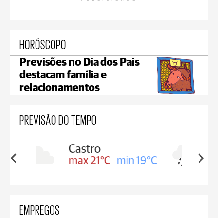
HORÓSCOPO
Previsões no Dia dos Pais
destacam família e
relacionamentos
PREVISÃO DO TEMPO
Carambeí
in 19°C
max 20°C
min 19°C
EMPREGOS