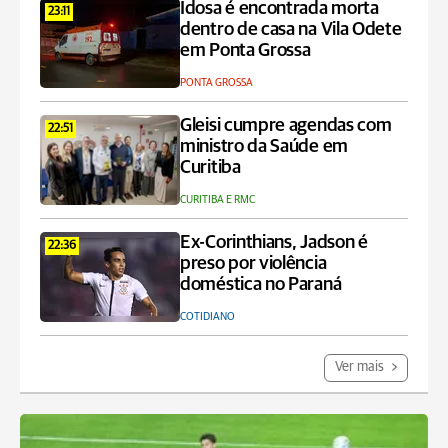
Idosa é encontrada morta
23:11
dentro de casa na Vila Odete
em Ponta Grossa
PONTA GROSSA
Gleisi cumpre agendas com
22:51
ministro da Saúde em
Curitiba
CURITIBA E RMC
Ex-Corinthians, Jadson é
22:36
preso por violência
doméstica no Paraná
COTIDIANO
Ver mais