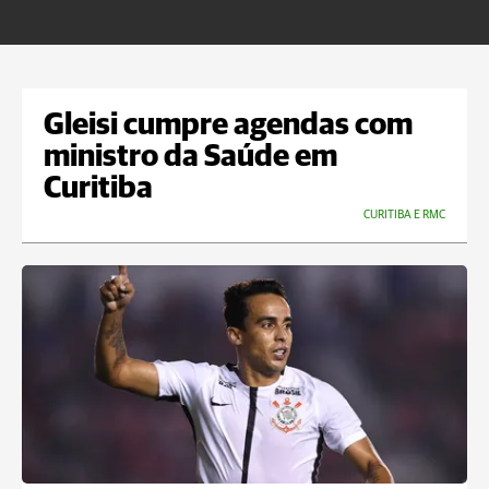
m
Gleisi cumpre agendas com
ministro da Saúde em
Curitiba
CURITIBA E RMC