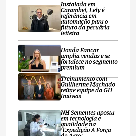
Instalada em
Carambeí, Lely é
referência em
automação para o
futuro da pecuária
leiteira
Honda Fancar
amplia vendas e se
fortalece no segmento
premium
Treinamento com
Guilherme Machado
reúne equipe da GH
Imóveis
NH Sementes aposta
em tecnologia e
qualidade na
‘Expedição A Força