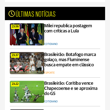
ÚLTIMAS NOTÍCIAS
Milei republica postagem
23:56
com críticas a Lula
COTIDIANO
Brasileirão: Botafogo marca
23:37
golaço, mas Fluminense
busca empate em clássico
ESPORTE
Brasileirão: Coritiba vence
23:22
Chapecoense e se aproxima
do G5
COTIDIANO