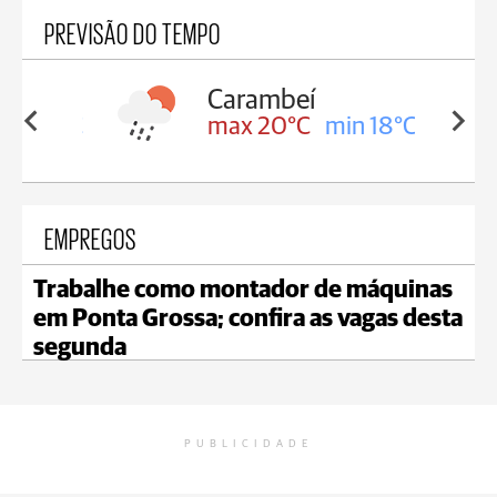
PREVISÃO DO TEMPO
Carambeí
in 18°C
max 20°C
min 18°C
EMPREGOS
Trabalhe como montador de máquinas
em Ponta Grossa; confira as vagas desta
segunda
PUBLICIDADE