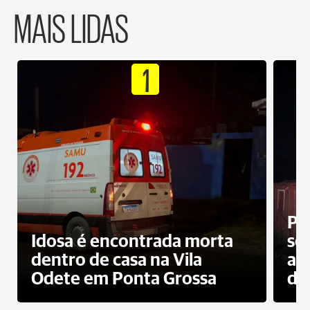
MAIS LIDAS
1
Pr
Idosa é encontrada morta
sec
dentro de casa na Vila
ap
Odete em Ponta Grossa
do