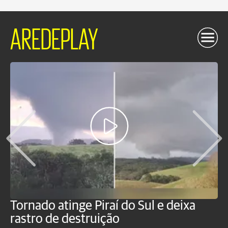
AREDEPLAY
Tornado atinge Piraí do Sul e deixa
H
rastro de destruição
C