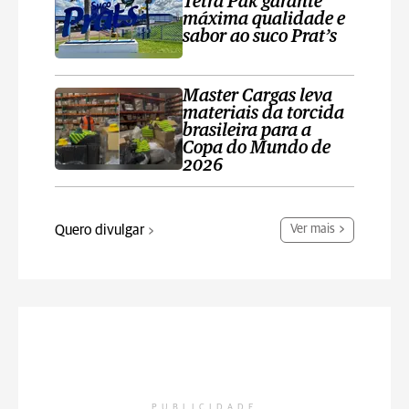
Tetra Pak garante
máxima qualidade e
sabor ao suco Prat’s
Master Cargas leva
materiais da torcida
brasileira para a
Copa do Mundo de
2026
Quero divulgar
Ver mais
PUBLICIDADE