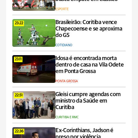
ESPORTE
Brasileirão: Coritiba vence
23:22
Chapecoense e se aproxima
do G5
COTIDIANO
Idosa é encontrada morta
23:11
dentro de casa na Vila Odete
em Ponta Grossa
PONTA GROSSA
Gleisi cumpre agendas com
22:51
ministro da Saúde em
Curitiba
CURITIBA E RMC
Ex-Corinthians, Jadson é
22:36
preso por violência