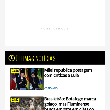
PUBLICIDADE
ÚLTIMAS NOTÍCIAS
Milei republica postagem
23:56
com críticas a Lula
COTIDIANO
Brasileirão: Botafogo marca
23:37
golaço, mas Fluminense
busca empate em clássico