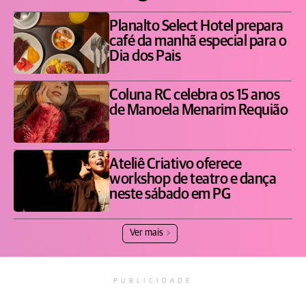
Planalto Select Hotel prepara
café da manhã especial para o
Dia dos Pais
Coluna RC celebra os 15 anos
de Manoela Menarim Requião
Ateliê Criativo oferece
workshop de teatro e dança
neste sábado em PG
Ver mais
PUBLICIDADE