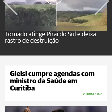
Tornado atinge Piraí do Sul e deixa
H
rastro de destruição
C
m
Gleisi cumpre agendas com
ministro da Saúde em
Curitiba
CURITIBA E RMC