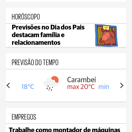
HORÓSCOPO
Previsões no Dia dos Pais
destacam família e
relacionamentos
PREVISÃO DO TEMPO
Carambeí
in 18°C
max 20°C
min 18°C
EMPREGOS
Trabalhe como montador de máquinas