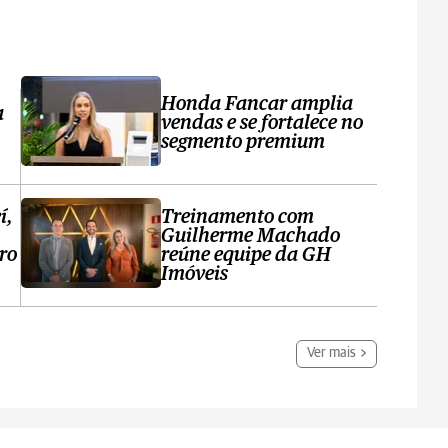
Honda Fancar amplia
a
vendas e se fortalece no
segmento premium
í,
Treinamento com
Guilherme Machado
ro
reúne equipe da GH
Imóveis
Ver mais