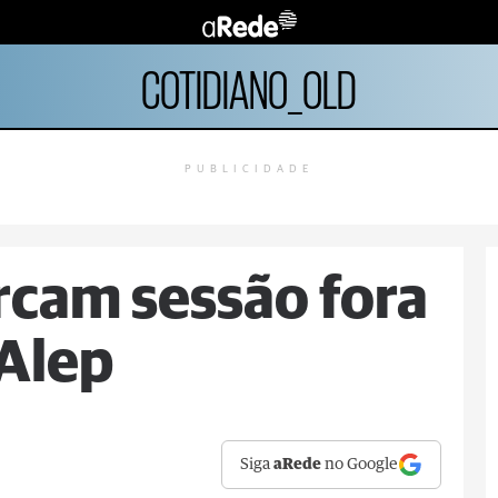
COTIDIANO_OLD
PUBLICIDADE
cam sessão fora
 Alep
Siga
aRede
no Google